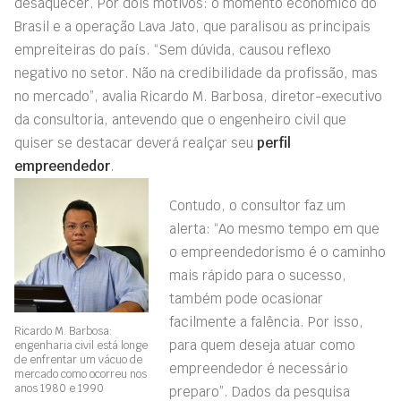
desaquecer. Por dois motivos: o momento econômico do
Brasil e a operação Lava Jato, que paralisou as principais
empreiteiras do país. “Sem dúvida, causou reflexo
negativo no setor. Não na credibilidade da profissão, mas
no mercado”, avalia Ricardo M. Barbosa, diretor-executivo
da consultoria, antevendo que o engenheiro civil que
quiser se destacar deverá realçar seu
perfil
empreendedor
.
Contudo, o consultor faz um
alerta: “Ao mesmo tempo em que
o empreendedorismo é o caminho
mais rápido para o sucesso,
também pode ocasionar
facilmente a falência. Por isso,
Ricardo M. Barbosa:
para quem deseja atuar como
engenharia civil está longe
de enfrentar um vácuo de
empreendedor é necessário
mercado como ocorreu nos
anos 1980 e 1990
preparo”. Dados da pesquisa