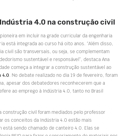
Indústria 4.0 na construção civil
ioneira em incluir na grade curricular da engenharia
ria está integrada ao curso há oito anos. “Além disso,
a civil são transversais, ou seja, se complementam
dedorismo sustentável e responsável”, destaca Ana
dade começa a integrar a construção sustentável ao
 4.0
. No debate realizado no dia 19 de fevereiro, foram
ma, apesar
dos
debatedores reconhecerem que a
efere ao emprego à Indústria 4.0, tanto no Brasil
a construção civil foram mediados pelo professor
car os conceitos da Indústria 4.0 estão mais
 está sendo chamado de canteiro 4.0. Elas se
logia RFID para fazer o sensoriamento de materiais nos