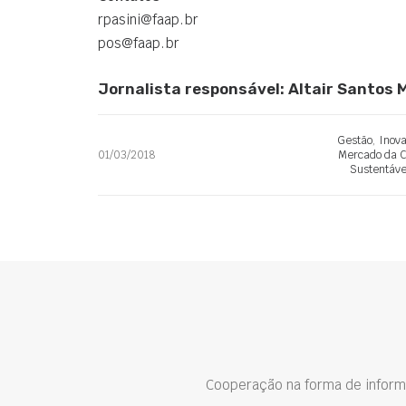
rpasini@faap.br
pos@faap.br
Jornalista responsável: Altair Santos
Gestão
,
Inov
01/03/2018
Mercado da C
Sustentáve
Cooperação na forma de inform