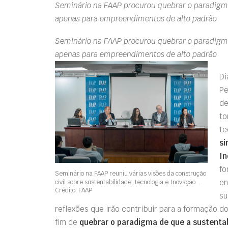
Seminário na FAAP procurou quebrar o paradigma 
apenas para empreendimentos de alto padrão
Seminário na FAAP procurou quebrar o paradigma 
apenas para empreendimentos de alto padrão
Di
Pe
de
to
te
si
In
fo
Seminário na FAAP reuniu várias visões da construção
en
civil sobre sustentabilidade, tecnologia e Inovação .
Crédito: FAAP
su
reflexões que irão contribuir para a formação d
fim de
quebrar o paradigma de que a sustentab