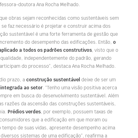
ofessora-doutora Ana Rocha Melhado.
 que obras sejam reconhecidas como sustentáveis sem
 se faz necessário é projetar e construir acima dos
ução sustentável é uma forte ferramenta de gestão que
o incremento do desempenho das edificações. Então,
o
aplicado a todos os padrões construtivos
, visto que o
 qualidade, independentemente do padrão, gerando
participam do processo”, destaca Ana Rocha Melhado.
dio prazo, a
construção sustentável
deixe de ser um
integrada ao setor
. “Tenho uma visão positiva acerca
sempre em busca do desenvolvimento sustentável. Além
 as razões da ascensão das construções sustentáveis,
mia.
Prédios verdes
, por exemplo, possuem taxas de
consumidores que a edificação em que moram ou
do tempo de suas vidas, apresente desempenho acima
 diversos sistemas de uma edificação”, reafirma a