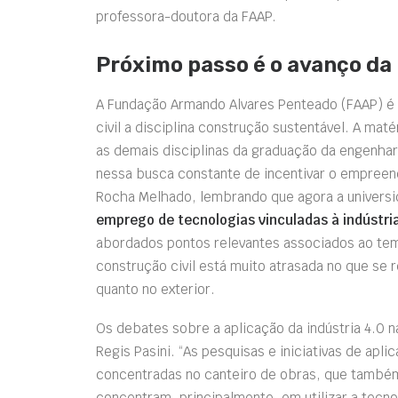
professora-doutora da FAAP.
Próximo passo é o avanço da 
A Fundação Armando Alvares Penteado (FAAP) é p
civil a disciplina construção sustentável. A maté
as demais disciplinas da graduação da engenhari
nessa busca constante de incentivar o empreen
Rocha Melhado, lembrando que agora a universi
emprego de tecnologias vinculadas à indústria
abordados pontos relevantes associados ao te
construção civil está muito atrasada no que se r
quanto no exterior.
Os debates sobre a aplicação da indústria 4.0 n
Regis Pasini. “As pesquisas e iniciativas de apli
concentrada
s
no canteiro de obras, que também
concentram, principalmente, em utilizar a tecno