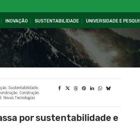
INOVAÇÃO
SUSTENTABILIDADE
UNIVERSIDADE E PESQUI
ação
,
Sustentabilidade
,
onstrução
,
Construção
l
,
Novas Tecnologias
ssa por sustentabilidade e