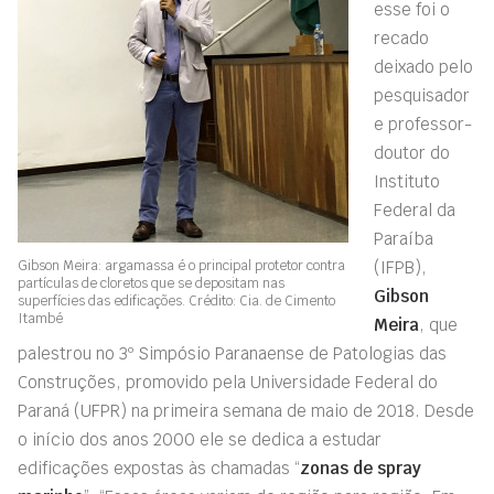
esse foi o
recado
deixado pelo
pesquisador
e professor-
doutor do
Instituto
Federal da
Paraíba
Gibson Meira: argamassa é o principal protetor contra
(IFPB),
partículas de cloretos que se depositam nas
Gibson
superfícies das edificações. Crédito: Cia. de Cimento
Itambé
Meira
, que
palestrou no 3º Simpósio Paranaense de Patologias das
Construções, promovido pela Universidade Federal do
Paraná (UFPR) na primeira semana de maio de 2018. Desde
o início dos anos 2000 ele se dedica a estudar
edificações expostas às chamadas “
zonas de spray