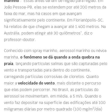
marinho
”. “Essas áreas variam de região para região. Em
João Pessoa-PB, elas se estendem por até 200 metros da
faixa do mar, mas há casos em que avançam
significativamente pelo continente. Em Florianópolis-SC,
há relatos de que chegam a avançar até 1.400 metros. Na
Austrália, podem atingir até 30 quilômetros”, diz o
professor-doutor.
Conhecido com spray marinho, aerossol marinho ou névoa
marinha,
o fenômeno se dá quando a onda quebra na
praia
, lançando partículas salinas que são capturadas pelo
vento e transportadas para dentro do continente,
carregando partículas corrosivas de cloretos. Quanto
maior a
velocidade do vento
, mais distante o percurso
que elas podem percorrer. No Brasil, as partículas do
aerossol se movimentam, em média, a
5 m/
s. Quando o
vento faz depositar na superfície das edificações até 100
2
miligramas diárias por metro quadrado (
100 mg/m
/dia
)