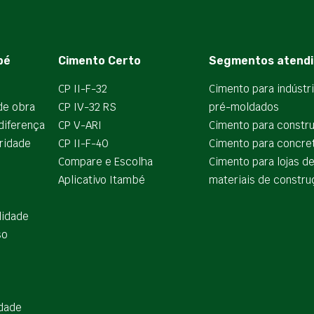
bé
Cimento Certo
Segmentos atendi
CP II-F-32
Cimento para indústr
de obra
CP IV-32 RS
pré-moldados
diferença
CP V-ARI
Cimento para constr
ridade
CP II-F-40
Cimento para concre
Compare e Escolha
Cimento para lojas d
Aplicativo Itambé
materiais de constru
lidade
so
idade