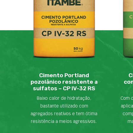
Cimento Portland
C
pozolânico resistente a
com
sulfatos – CP IV-32 RS
Baixo calor de hidratação,
Com d
bastante utilizado com
aplic
agregados reativos e tem ótima
comp
resistência a meios agressivos.
ma