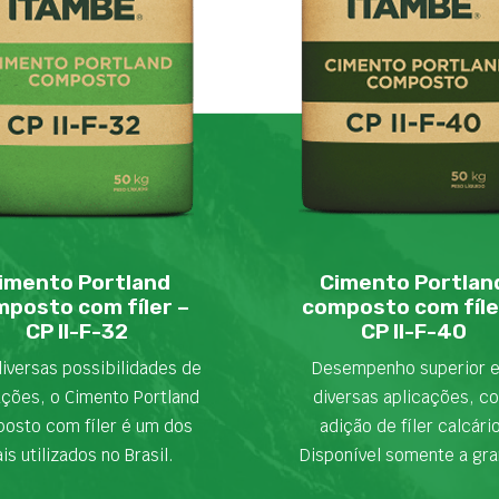
imento Portland
Cimento Portlan
posto com fíler –
composto com fíle
CP II-F-32
CP II-F-40
iversas possibilidades de
Desempenho superior 
ações, o Cimento Portland
diversas aplicações, c
osto com fíler é um dos
adição de fíler calcári
is utilizados no Brasil.
Disponível somente a gra