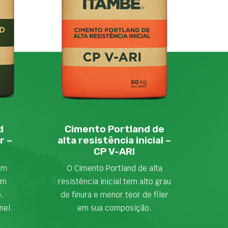
d
Cimento Portland de
r –
alta resistência inicial –
CP V-ARI
em
O Cimento Portland de alta
om
resistência inicial tem alto grau
o.
de finura e menor teor de fíler
nel.
em sua composição.