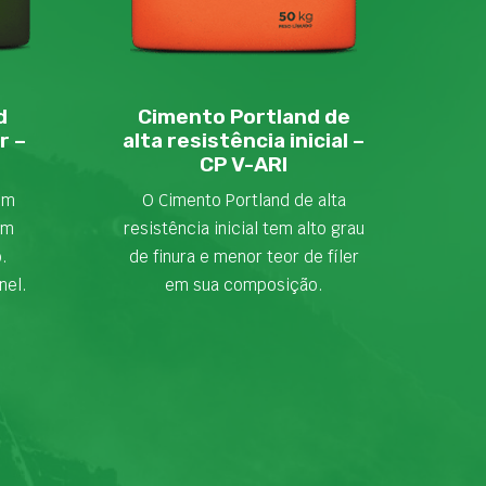
d
Cimento Portland de
r –
alta resistência inicial –
CP V-ARI
em
O Cimento Portland de alta
om
resistência inicial tem alto grau
o.
de finura e menor teor de fíler
nel.
em sua composição.