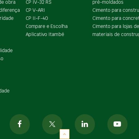
de obra
CP IV-32 RS
pré-moldados
diferença
CP V-ARI
Cimento para constr
ridade
CP II-F-40
Cimento para concre
Compare e Escolha
Cimento para lojas d
Aplicativo Itambé
materiais de constru
lidade
so
idade