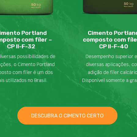
imento Portland
Cimento Portlan
posto com fíler –
composto com fíle
CP II-F-32
CP II-F-40
iversas possibilidades de
Desempenho superior 
ações, o Cimento Portland
diversas aplicações, c
osto com fíler é um dos
adição de fíler calcári
is utilizados no Brasil.
Disponível somente a gra
DESCUBRA O CIMENTO CERTO