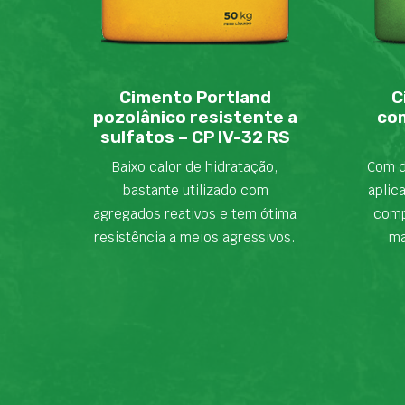
Cimento Portland
C
pozolânico resistente a
com
sulfatos – CP IV-32 RS
Baixo calor de hidratação,
Com d
bastante utilizado com
aplic
agregados reativos e tem ótima
comp
resistência a meios agressivos.
ma