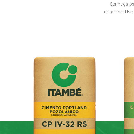
Conheça os
concreto.Use 