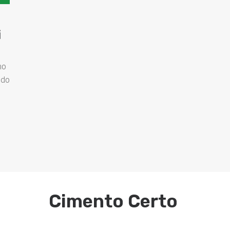
i
mo
ndo
Cimento Certo