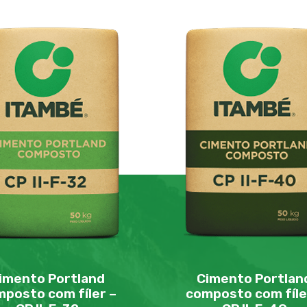
imento Portland
Cimento Portlan
posto com fíler –
composto com fíle