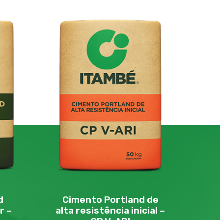
d
Cimento Portland de
r –
alta resistência inicial –