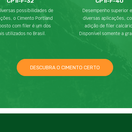
CP II-F-32
CP II-F-40
iversas possibilidades de
Desempenho superior 
ações, o Cimento Portland
diversas aplicações, c
osto com fíler é um dos
adição de fíler calcári
is utilizados no Brasil.
Disponível somente a gra
DESCUBRA O CIMENTO CERTO