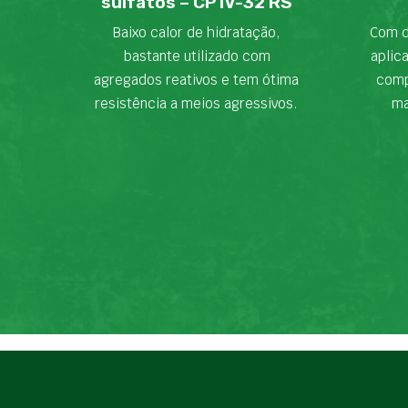
sulfatos – CP IV-32 RS
Baixo calor de hidratação,
Com d
bastante utilizado com
aplic
agregados reativos e tem ótima
comp
resistência a meios agressivos.
ma