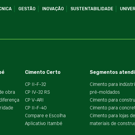
CNICA
GESTÃO
INOVAÇÃO
SUSTENTABILIDADE
UNIVER
bé
Cimento Certo
Segmentos atendi
CP II-F-32
Cimento para indústr
de obra
CP IV-32 RS
pré-moldados
diferença
CP V-ARI
Cimento para constr
ridade
CP II-F-40
Cimento para concre
Compare e Escolha
Cimento para lojas d
Aplicativo Itambé
materiais de constru