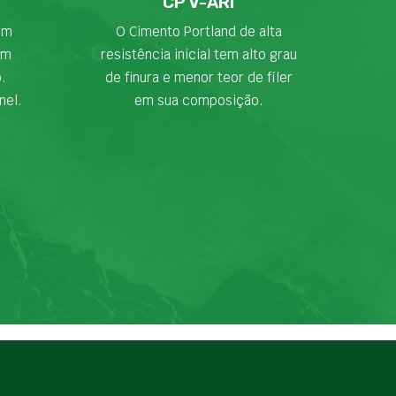
CP V-ARI
em
O Cimento Portland de alta
om
resistência inicial tem alto grau
o.
de finura e menor teor de fíler
nel.
em sua composição.