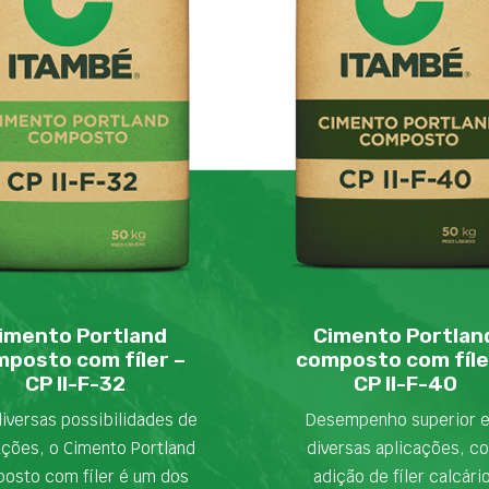
imento Portland
Cimento Portlan
posto com fíler –
composto com fíle
CP II-F-32
CP II-F-40
iversas possibilidades de
Desempenho superior 
ações, o Cimento Portland
diversas aplicações, c
osto com fíler é um dos
adição de fíler calcári