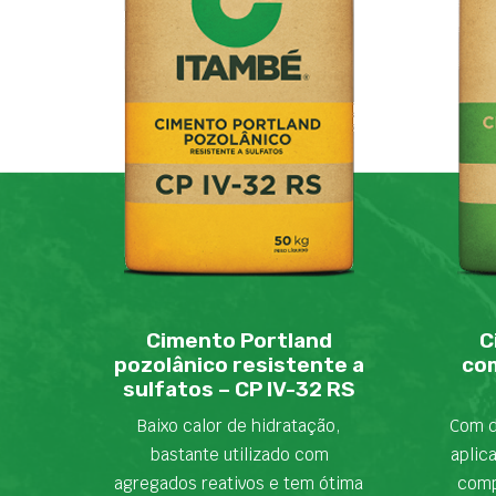
Cimento Portland
C
pozolânico resistente a
com
sulfatos – CP IV-32 RS
Baixo calor de hidratação,
Com d
bastante utilizado com
aplic
agregados reativos e tem ótima
comp