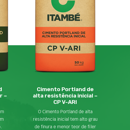
d
Cimento Portland de
r –
alta resistência inicial –
CP V-ARI
em
O Cimento Portland de alta
om
resistência inicial tem alto grau
o.
de finura e menor teor de fíler