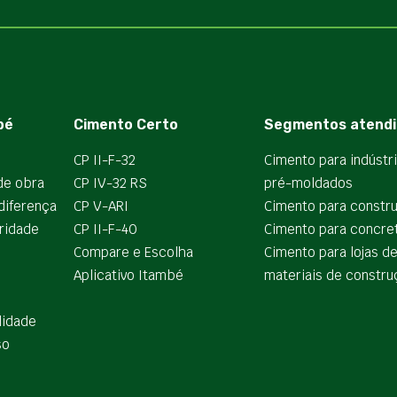
bé
Cimento Certo
Segmentos atendi
CP II-F-32
Cimento para indústr
de obra
CP IV-32 RS
pré-moldados
diferença
CP V-ARI
Cimento para constr
ridade
CP II-F-40
Cimento para concre
Compare e Escolha
Cimento para lojas d
Aplicativo Itambé
materiais de constru
lidade
so