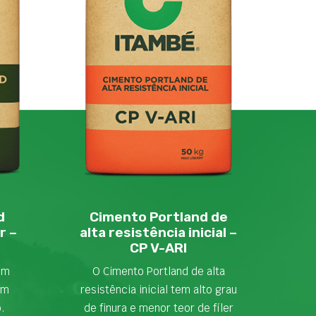
d
Cimento Portland de
r –
alta resistência inicial –
CP V-ARI
em
O Cimento Portland de alta
om
resistência inicial tem alto grau
o.
de finura e menor teor de fíler