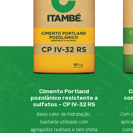
Cimento Portland
C
pozolânico resistente a
com
sulfatos – CP IV-32 RS
Baixo calor de hidratação,
Com d
bastante utilizado com
aplic
agregados reativos e tem ótima
comp