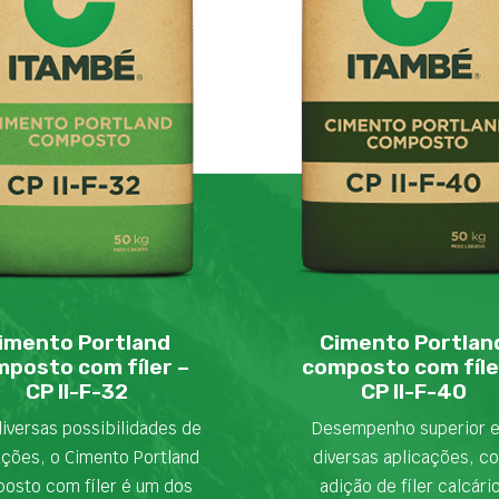
imento Portland
Cimento Portlan
posto com fíler –
composto com fíle
CP II-F-32
CP II-F-40
iversas possibilidades de
Desempenho superior 
ações, o Cimento Portland
diversas aplicações, c
osto com fíler é um dos
adição de fíler calcári