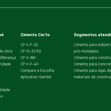
bé
Cimento Certo
Segmentos atendi
CP II-F-32
Cimento para indústr
de obra
CP IV-32 RS
pré-moldados
diferença
CP V-ARI
Cimento para constr
ridade
CP II-F-40
Cimento para concre
Compare e Escolha
Cimento para lojas d
Aplicativo Itambé
materiais de constru
lidade
so