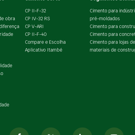
CP II-F-32
Cimento para indústr
de obra
CP IV-32 RS
pré-moldados
diferença
CP V-ARI
Cimento para constr
ridade
CP II-F-40
Cimento para concre
Compare e Escolha
Cimento para lojas d
Aplicativo Itambé
materiais de constru
lidade
so
idade