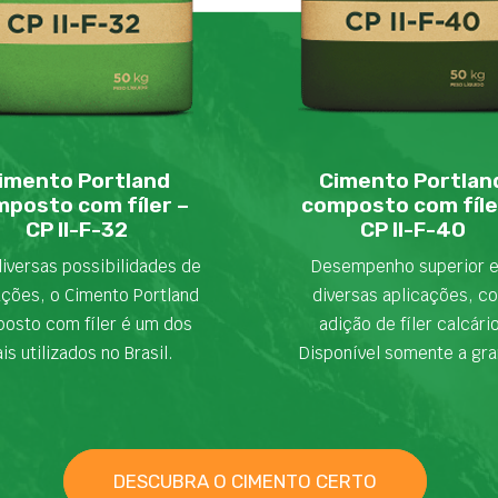
imento Portland
Cimento Portlan
posto com fíler –
composto com fíle
CP II-F-32
CP II-F-40
iversas possibilidades de
Desempenho superior 
ações, o Cimento Portland
diversas aplicações, c
osto com fíler é um dos
adição de fíler calcári
is utilizados no Brasil.
Disponível somente a gra
DESCUBRA O CIMENTO CERTO