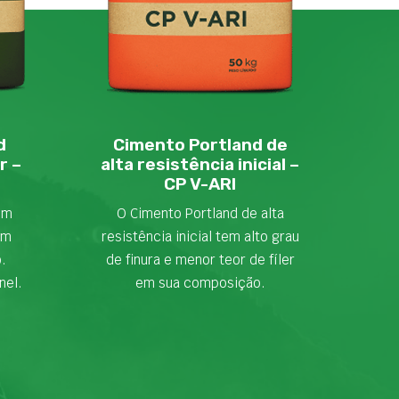
d
Cimento Portland de
r –
alta resistência inicial –
CP V-ARI
em
O Cimento Portland de alta
om
resistência inicial tem alto grau
o.
de finura e menor teor de fíler
nel.
em sua composição.