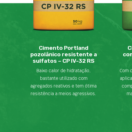
Cimento Portland
C
pozolânico resistente a
com
sulfatos – CP IV-32 RS
Baixo calor de hidratação,
Com d
bastante utilizado com
aplic
agregados reativos e tem ótima
comp
resistência a meios agressivos.
ma