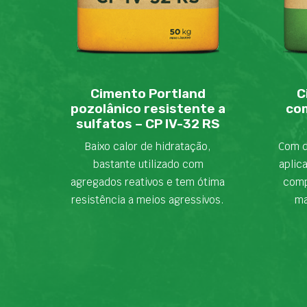
Cimento Portland
C
pozolânico resistente a
com
sulfatos – CP IV-32 RS
Baixo calor de hidratação,
Com d
bastante utilizado com
aplic
agregados reativos e tem ótima
comp
resistência a meios agressivos.
ma