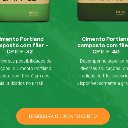
imento Portland
Cimento Portlan
posto com fíler –
composto com fíle
CP II-F-32
CP II-F-40
iversas possibilidades de
Desempenho superior 
ações, o Cimento Portland
diversas aplicações, c
osto com fíler é um dos
adição de fíler calcári
is utilizados no Brasil.
Disponível somente a gra
DESCUBRA O CIMENTO CERTO