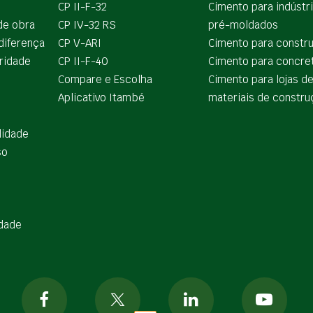
CP II-F-32
Cimento para indústr
de obra
CP IV-32 RS
pré-moldados
diferença
CP V-ARI
Cimento para constr
ridade
CP II-F-40
Cimento para concre
Compare e Escolha
Cimento para lojas d
Aplicativo Itambé
materiais de constru
lidade
so
idade