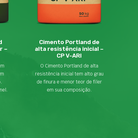
d
Cimento Portland de
r –
alta resistência inicial –
CP V-ARI
em
O Cimento Portland de alta
om
resistência inicial tem alto grau
o.
de finura e menor teor de fíler
nel.
em sua composição.