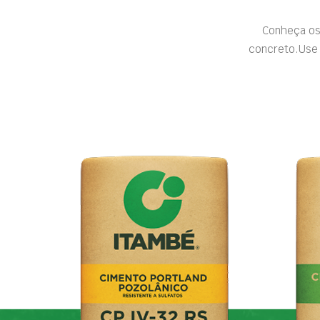
Conheça os
concreto.Use 