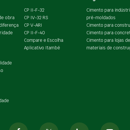
CP II-F-32
Cimento para indústr
de obra
CP IV-32 RS
pré-moldados
diferença
CP V-ARI
Cimento para constr
ridade
CP II-F-40
Cimento para concre
Compare e Escolha
Cimento para lojas d
Aplicativo Itambé
materiais de constru
lidade
so
idade