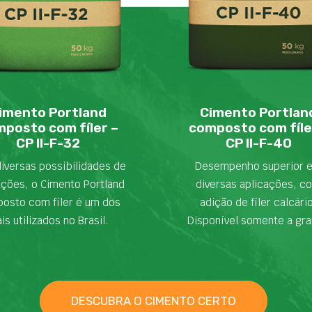
imento Portland
Cimento Portlan
posto com fíler –
composto com fíle
CP II-F-32
CP II-F-40
iversas possibilidades de
Desempenho superior 
ações, o Cimento Portland
diversas aplicações, c
osto com fíler é um dos
adição de fíler calcári
is utilizados no Brasil.
Disponível somente a gra
DESCUBRA O CIMENTO CERTO