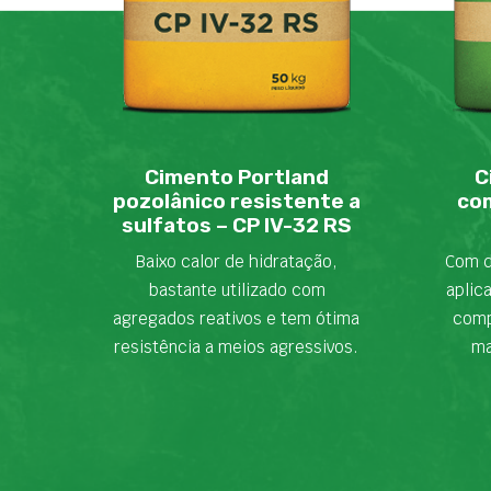
Cimento Portland
C
pozolânico resistente a
com
sulfatos – CP IV-32 RS
Baixo calor de hidratação,
Com d
bastante utilizado com
aplic
agregados reativos e tem ótima
comp
resistência a meios agressivos.
ma