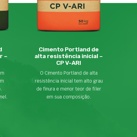
d
Cimento Portland de
r –
alta resistência inicial –
CP V-ARI
em
O Cimento Portland de alta
om
resistência inicial tem alto grau
o.
de finura e menor teor de fíler
nel.
em sua composição.