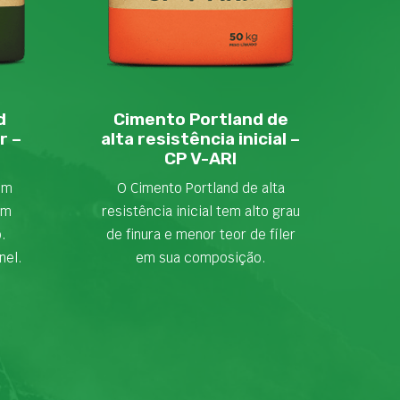
d
Cimento Portland de
r –
alta resistência inicial –
CP V-ARI
em
O Cimento Portland de alta
om
resistência inicial tem alto grau
o.
de finura e menor teor de fíler
nel.
em sua composição.