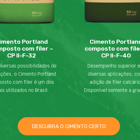
imento Portland
Cimento Portlan
posto com fíler –
composto com fíle
CP II-F-32
CP II-F-40
iversas possibilidades de
Desempenho superior 
ações, o Cimento Portland
diversas aplicações, c
osto com fíler é um dos
adição de fíler calcári
is utilizados no Brasil.
Disponível somente a gra
DESCUBRA O CIMENTO CERTO