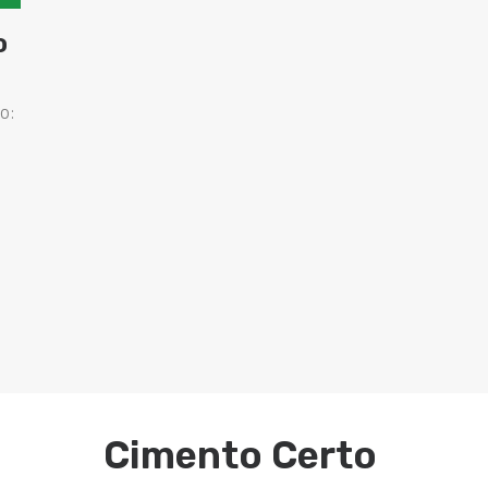
o
o:
Cimento Certo