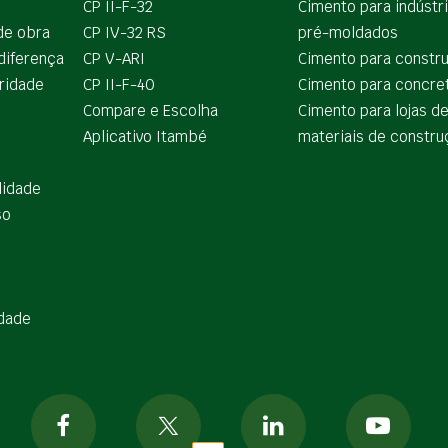
CP II-F-32
Cimento para indústr
de obra
CP IV-32 RS
pré-moldados
diferença
CP V-ARI
Cimento para constr
ridade
CP II-F-40
Cimento para concre
Compare e Escolha
Cimento para lojas d
Aplicativo Itambé
materiais de constru
lidade
so
idade