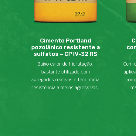
Cimento Portland
C
pozolânico resistente a
com
sulfatos – CP IV-32 RS
Baixo calor de hidratação,
Com d
bastante utilizado com
aplic
agregados reativos e tem ótima
comp
resistência a meios agressivos.
ma