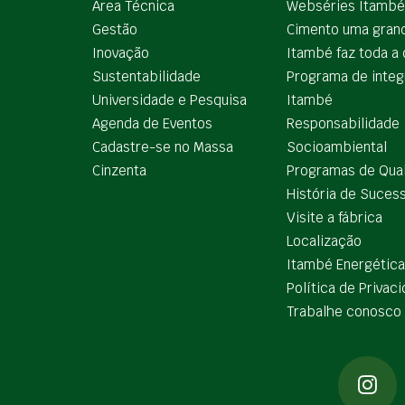
Área Técnica
Webséries Itambé
Gestão
Cimento uma gran
Inovação
Itambé faz toda a 
Sustentabilidade
Programa de integ
Universidade e Pesquisa
Itambé
Agenda de Eventos
Responsabilidade
Cadastre-se no Massa
Socioambiental
Cinzenta
Programas de Qua
História de Suces
Visite a fábrica
Localização
Itambé Energética
Política de Privac
Trabalhe conosco