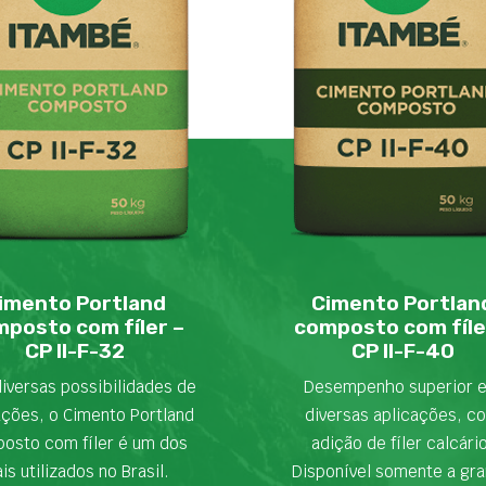
imento Portland
Cimento Portlan
posto com fíler –
composto com fíle
CP II-F-32
CP II-F-40
iversas possibilidades de
Desempenho superior 
ações, o Cimento Portland
diversas aplicações, c
osto com fíler é um dos
adição de fíler calcári
is utilizados no Brasil.
Disponível somente a gra