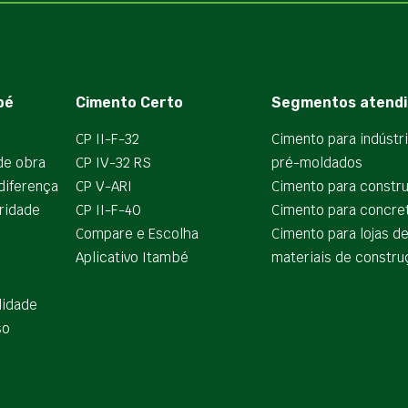
bé
Cimento Certo
Segmentos atendi
CP II-F-32
Cimento para indústr
de obra
CP IV-32 RS
pré-moldados
diferença
CP V-ARI
Cimento para constr
ridade
CP II-F-40
Cimento para concre
Compare e Escolha
Cimento para lojas d
Aplicativo Itambé
materiais de constru
lidade
so