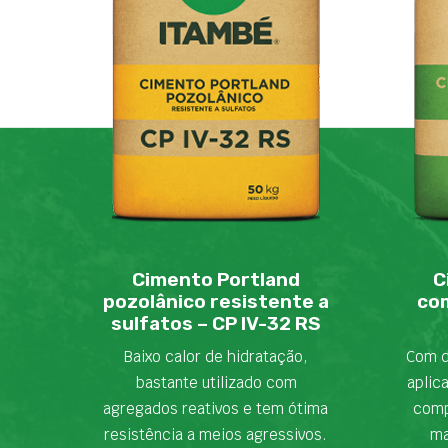
Cimento Portland
C
pozolânico resistente a
com
sulfatos – CP IV-32 RS
Baixo calor de hidratação,
Com d
bastante utilizado com
aplic
agregados reativos e tem ótima
comp
resistência a meios agressivos.
ma