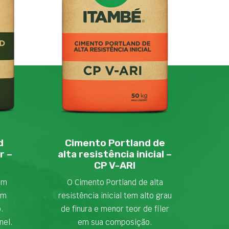
d
Cimento Portland de
r –
alta resistência inicial –
CP V-ARI
em
O Cimento Portland de alta
om
resistência inicial tem alto grau
o.
de finura e menor teor de fíler
nel.
em sua composição.