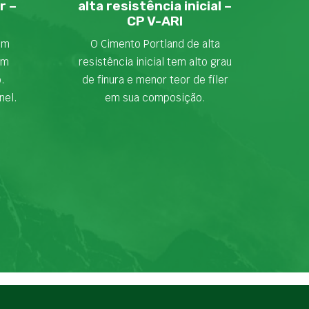
r –
alta resistência inicial –
CP V-ARI
em
O Cimento Portland de alta
om
resistência inicial tem alto grau
o.
de finura e menor teor de fíler
nel.
em sua composição.