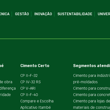
CNICA
GESTÃO
INOVAÇÃO
SUSTENTABILIDADE
UNIVER
bé
Cimento Certo
Segmentos atendi
CP II-F-32
Cimento para indústr
de obra
CP IV-32 RS
pré-moldados
diferença
CP V-ARI
Cimento para constr
ridade
CP II-F-40
Cimento para concre
Compare e Escolha
Cimento para lojas d
Aplicativo Itambé
materiais de constru