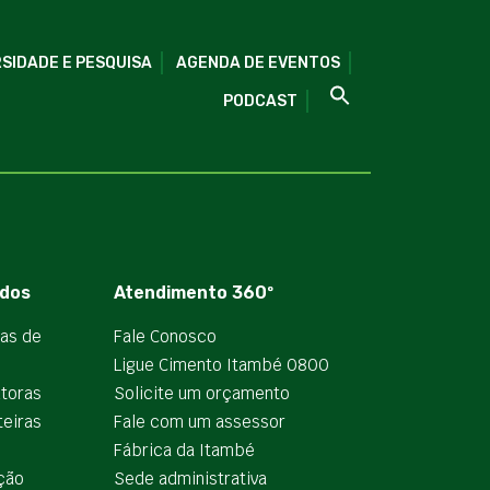
SIDADE E PESQUISA
AGENDA DE EVENTOS
PODCAST
dos
Atendimento 360º
ias de
Fale Conosco
Ligue Cimento Itambé 0800
utoras
Solicite um orçamento
teiras
Fale com um assessor
e
Fábrica da Itambé
ção
Sede administrativa