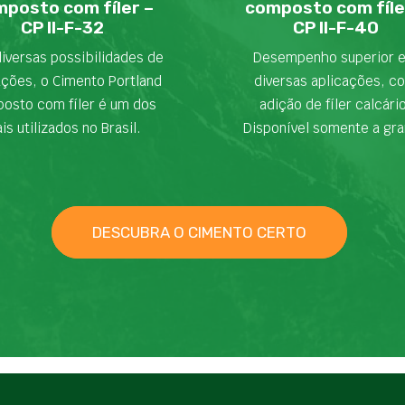
posto com fíler –
composto com fíle
CP II-F-32
CP II-F-40
iversas possibilidades de
Desempenho superior 
ações, o Cimento Portland
diversas aplicações, c
osto com fíler é um dos
adição de fíler calcári
is utilizados no Brasil.
Disponível somente a gra
DESCUBRA O CIMENTO CERTO