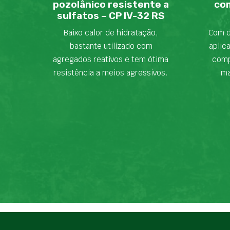
pozolânico resistente a
com
sulfatos – CP IV-32 RS
Baixo calor de hidratação,
Com d
bastante utilizado com
aplic
agregados reativos e tem ótima
comp
resistência a meios agressivos.
ma