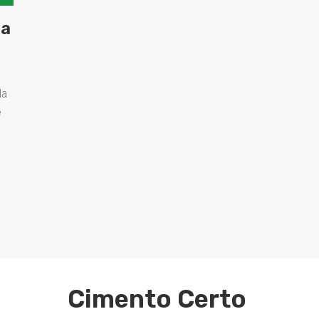
ta
da
e
Cimento Certo