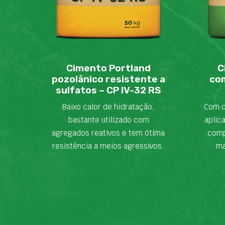
Cimento Portland
C
pozolânico resistente a
com
sulfatos – CP IV-32 RS
Baixo calor de hidratação,
Com d
bastante utilizado com
aplic
agregados reativos e tem ótima
comp
resistência a meios agressivos.
ma