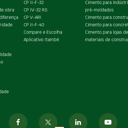
CP II-F-32
Cimento para indústr
de obra
CP IV-32 RS
pré-moldados
diferença
CP V-ARI
Cimento para constr
ridade
CP II-F-40
Cimento para concre
Compare e Escolha
Cimento para lojas d
Aplicativo Itambé
materiais de constru
lidade
so
idade