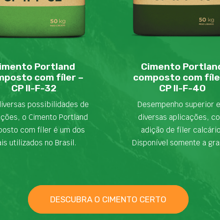
imento Portland
Cimento Portlan
posto com fíler –
composto com fíle
CP II-F-32
CP II-F-40
iversas possibilidades de
Desempenho superior 
ações, o Cimento Portland
diversas aplicações, c
osto com fíler é um dos
adição de fíler calcári
is utilizados no Brasil.
Disponível somente a gra
DESCUBRA O CIMENTO CERTO