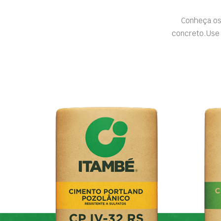
Conheça os
concreto.Use 