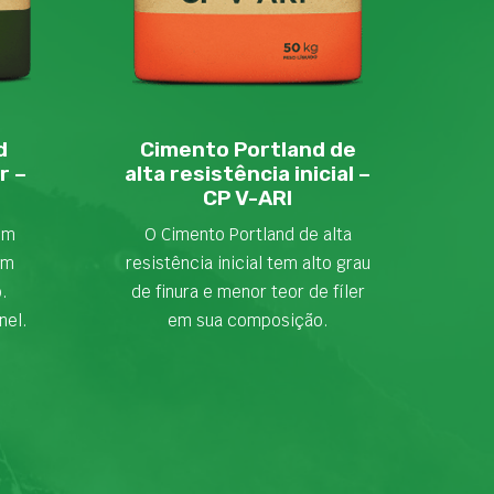
d
Cimento Portland de
r –
alta resistência inicial –
CP V-ARI
em
O Cimento Portland de alta
om
resistência inicial tem alto grau
o.
de finura e menor teor de fíler
nel.
em sua composição.