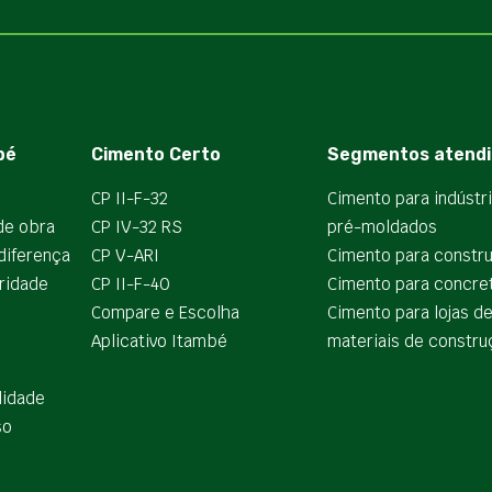
bé
Cimento Certo
Segmentos atendi
CP II-F-32
Cimento para indústr
de obra
CP IV-32 RS
pré-moldados
diferença
CP V-ARI
Cimento para constr
ridade
CP II-F-40
Cimento para concre
Compare e Escolha
Cimento para lojas d
Aplicativo Itambé
materiais de constru
lidade
so