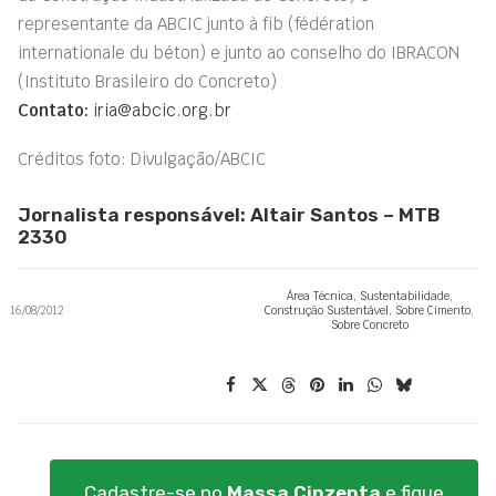
representante da ABCIC junto à fib (fédération
internationale du béton) e junto ao conselho do IBRACON
(Instituto Brasileiro do Concreto)
Contato:
iria@abcic.org.br
Créditos foto: Divulgação/ABCIC
Jornalista responsável: Altair Santos – MTB
2330
Área Técnica
,
Sustentabilidade
,
16/08/2012
Construção Sustentável
,
Sobre Cimento
,
Sobre Concreto
Cadastre-se no
Massa Cinzenta
e fique