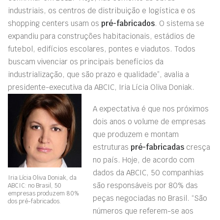
industriais, os centros de distribuição e logística e os
shopping centers usam os
pré-fabricados
. O sistema se
expandiu para construções habitacionais, estádios de
futebol, edifícios escolares, pontes e viadutos. Todos
buscam vivenciar os principais benefícios da
industrialização, que são prazo e qualidade”, avalia a
presidente-executiva da ABCIC, Iria Lícia Oliva Doniak.
A expectativa é que nos próximos
dois anos o volume de empresas
que produzem e montam
estruturas
pré-fabricadas
cresça
no país. Hoje, de acordo com
dados da ABCIC, 50 companhias
Iria Lícia Oliva Doniak, da
são responsáveis por 80% das
ABCIC: no Brasil, 50
empresas produzem 80%
peças negociadas no Brasil. “São
dos pré-fabricados.
números que referem-se aos