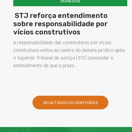
06/08/2026
força entendimento
Concretos
esponsabilidade por
elevam d
construtivos
estrutur
soluções 
lidade das construtoras por vícios
 voltou ao centro do debate jurídico após
Projetar estrutu
ribunal de Justiça (STJ) consolidar o
intervenções d
o de que o prazo…
desempenho das
presentes na en
VEJA TODOS OS CONTEÚDOS