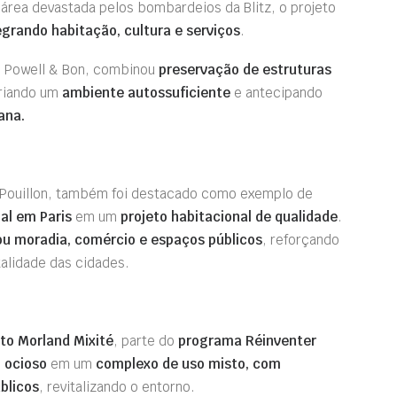
área devastada pelos bombardeios da Blitz, o projeto
egrando habitação, cultura e serviços
.
n, Powell & Bon, combinou
preservação de estruturas
criando um
ambiente autossuficiente
e antecipando
ana.
d Pouillon, também foi destacado como exemplo de
ial em Paris
em um
projeto habitacional de qualidade
.
ou moradia, comércio e espaços públicos
, reforçando
talidade das cidades.
eto Morland Mixité
, parte do
programa Réinventer
o ocioso
em um
complexo de uso misto, com
blicos
, revitalizando o entorno.