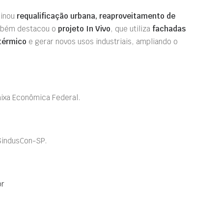
binou
requalificação urbana, reaproveitamento de
bém destacou o
projeto In Vivo
, que utiliza
fachadas
térmico
e gerar novos usos industriais, ampliando o
aixa Econômica Federal.
 SindusCon-SP.
br