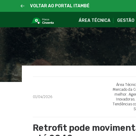
VOLTAR AO PORTAL ITAMBÉ
ÁREA TÉCNICA
GESTÃO
Área Técni
Mercado da C
melhor
,
Age
01/04/2026
Inovadoras
Tendências co
S
Retrofit pode movimenta