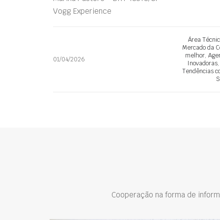
Vogg Experience
Área Técni
Mercado da C
melhor
,
Age
01/04/2026
Inovadoras
Tendências co
S
Cooperação na forma de inform