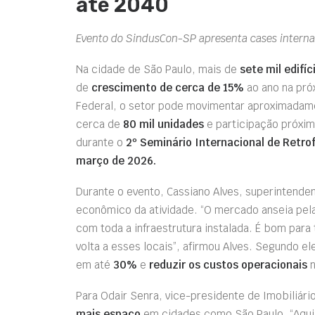
até 2040
Evento do SindusCon-SP apresenta cases internaci
Na cidade de São Paulo, mais de
sete mil edifíc
de
crescimento de cerca de 15%
ao ano na pró
Federal, o setor pode movimentar aproximada
cerca de
80 mil unidades
e participação próxi
durante o
2º Seminário Internacional de Retrof
março de 2026.
Durante o evento, Cassiano Alves, superintenden
econômico da atividade. “O mercado anseia pel
com toda a infraestrutura instalada. É bom para
volta a esses locais”, afirmou Alves. Segundo el
em até
30%
e
reduzir os custos operacionais
n
Para Odair Senra, vice-presidente de Imobiliár
mais espaço
em cidades como São Paulo. “Aqui