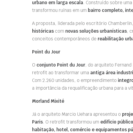
urbano em larga escala
. Construído sobre uma 
transformou ruínas em um
bairro completo, int
A proposta, liderada pelo escritório Chamberli
históricas
com
novas soluções urbanísticas
, 
conceitos contemporâneos de
reabilitação urb
Point du Jour
O
conjunto Point du Jour
, do arquiteto Fernan
retrofit ao transformar uma
antiga área industr
Com 2.260 unidades, o empreendimento
integr
a importância da requalificação urbana para a vi
Morland Mixité
Já o arquiteto Marcio Uehara apresentou o
proj
Paris
. O retrofit transformou um
edifício públic
habitação, hotel, comércio e equipamentos pú