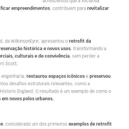
acrescentou que a iniciativa
ificar empreendimentos
, contribuem para
revitalizar
rd, da WilkinsonEyre, apresentou o
retrofit da
reservação histórica e novos usos
, transformando a
iais, culturais e de convivência
, sem perder a
ert Scott.
e engenharia,
restaurou espaços icônicos
e
preservou
tou desafios estruturais relevantes, como a
Historic England. O resultado é um exemplo de como o
s em novos polos urbanos.
re
, considerado um dos primeiros
exemplos de retrofit