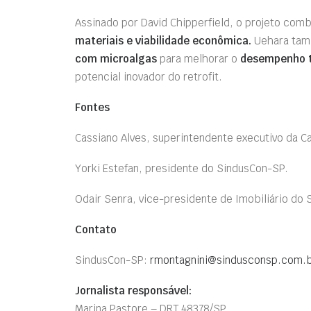
Assinado por David Chipperfield, o projeto com
materiais e viabilidade econômica.
Uehara tam
com microalgas
para melhorar o
desempenho 
potencial inovador do retrofit.
Fontes
Cassiano Alves, superintendente executivo da C
Yorki Estefan, presidente do SindusCon-SP.
Odair Senra, vice-presidente de Imobiliário do
Contato
SindusCon-SP:
rmontagnini@sindusconsp.com.
Jornalista responsável:
Marina Pastore – DRT 48378/SP