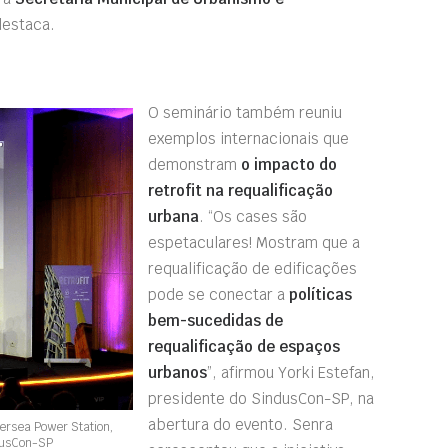
destaca.
O seminário também reuniu
exemplos internacionais que
demonstram
o impacto do
retrofit na requalificação
urbana
. “Os cases são
espetaculares! Mostram que a
requalificação de edificações
pode se conectar a
políticas
bem-sucedidas de
requalificação de espaços
urbanos
”, afirmou Yorki Estefan,
presidente do SindusCon-SP, na
abertura do evento. Senra
tersea Power Station,
ndusCon-SP