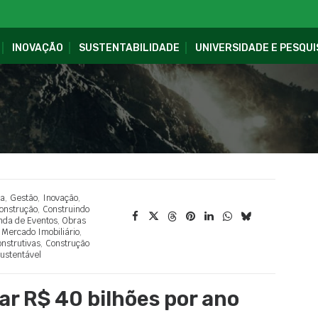
INOVAÇÃO
SUSTENTABILIDADE
UNIVERSIDADE E PESQUI
ca
,
Gestão
,
Inovação
,
onstrução
,
Construindo
nda de Eventos
,
Obras
,
Mercado Imobiliário
,
nstrutivas
,
Construção
ustentável
r R$ 40 bilhões por ano