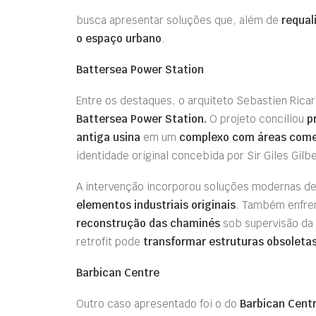
busca apresentar soluções que, além de
requal
o espaço urbano
.
Battersea Power Station
Entre os destaques, o arquiteto Sebastien Rica
Battersea Power Station.
O projeto conciliou
p
antiga usina
em um
complexo com áreas comerc
identidade original concebida por Sir Giles Gilb
A intervenção incorporou soluções modernas d
elementos industriais originais
. Também enfren
reconstrução das chaminés
sob supervisão da 
retrofit pode
transformar estruturas obsoleta
Barbican Centre
Outro caso apresentado foi o do
Barbican Cent