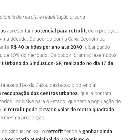
onais de retrofit e reabilitação urbana
ios
apresentam
potencial para retrofit,
com projeção
xima década. De acordo com a Caixa Econômica
mente
R$ 40 bilhões por ano até 2040
, alcançando
ma de 10% do mercado. Os dados foram apresentados
it Urbano do SindusCon-SP, realizado no dia 17 de
te executivo da Caixa, destacou o potencial
a
reocupação dos centros urbanos
, que já contam
 todos, inclusive para o Estado, que tem a população de
e,
o retrofit pode elevar o valor do metro quadrado
a mesma proporção.
io do SindusCon-SP, o
retrofit
tende a
ganhar ainda
 a
Secretaria Municipal de Urbanismo e