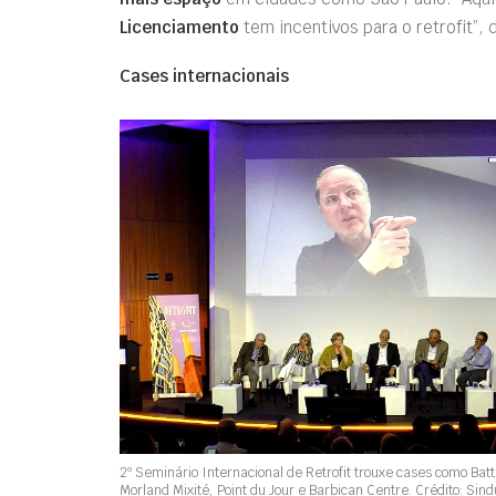
Licenciamento
tem incentivos para o retrofit”, 
Cases internacionais
2º Seminário Internacional de Retrofit trouxe cases como Bat
Morland Mixité, Point du Jour e Barbican Centre. Crédito: Si