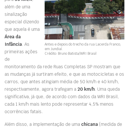
além de uma
sinalização
especial dizendo
que aquela é uma
Área da
Infância
. As
Antes e depois do trecho da rua Lacerda Franco,
em Jundiaí.
primeiras ações
Crédito: Bruno Batista/WRI Brasil
de
monitoramento da rede Ruas Completas SP mostram que
as mudanças já surtiram efeito, e que as motocicletas e os
carros, que antes atingiam média de 50 km/h e 40 km/h,
respectivamente, agora trafegam a
20 km/h
. Uma queda
significativa, já que, de acordo com dados da WRI Brasil,
cada 1 km/h mais lento pode representar 4,5% menos
ocorrências fatais.
Além disso, a implementação de uma
chicana
(medida de