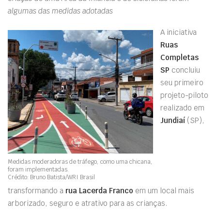
algumas das medidas adotadas
A iniciativa
Ruas
Completas
SP
concluiu
seu primeiro
projeto-piloto
realizado em
Jundiaí
(SP),
Medidas moderadoras de tráfego, como uma chicana,
foram implementadas.
Crédito: Bruno Batista/WRI Brasil
transformando a
rua Lacerda Franco
em um local mais
arborizado, seguro e atrativo para as crianças.