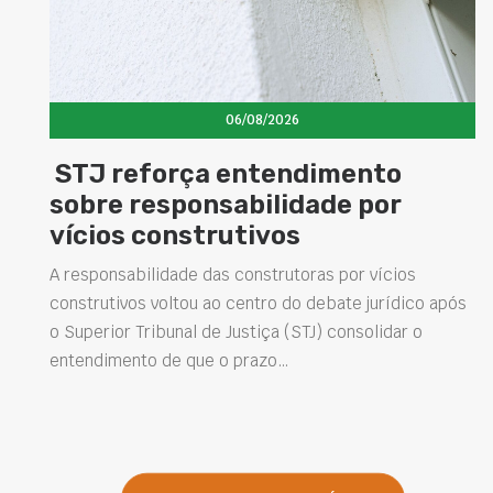
06/08/2026
to
Concretos aditivados e esp
por
elevam desempenho das
estruturas e impulsionam 
soluções na construção civ
vícios
urídico após
Projetar estruturas mais duráveis, reduzir
lidar o
intervenções de manutenção e melhorar o
desempenho das obras são desafios cada ve
presentes na engenharia. Nesse contexto, o