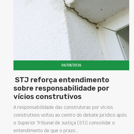
06/08/2026
ento
Concretos aditivados e e
 por
elevam desempenho das
estruturas e impulsiona
soluções na construção ci
r vícios
e jurídico após
Projetar estruturas mais duráveis, reduzir
nsolidar o
intervenções de manutenção e melhorar o
desempenho das obras são desafios cada 