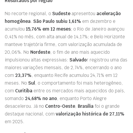
Resultados por região
No recorte regional, o
Sudeste
apresentou
aceleração
homogênea
.
São Paulo subiu 1,61%
em dezembro e
acumulou
15,76% em 12 meses
; o Rio de Janeiro avançou
0,41% no mês, com alta anual de 14,17%; e Belo Horizonte
manteve trajetória firme, com valorização acumulada de
20,06%. No
Nordeste
, o fim de ano mais aquecido
impulsionou altas expressivas:
Salvado
r registrou uma das
maiores variações mensais, de 2,74%, encerrando o ano
com
23,37%
, enquanto Recife acumulou 24,71% em 12
meses. No
Sul
, o comportamento foi mais heterogêneo,
com
Curitiba
entre os mercados mais aquecidos do país,
somando
24,68% no ano
, enquanto Porto Alegre
desacelerou. Já no
Centro-Oeste
,
Brasília
foi o grande
destaque nacional, com
valorização histórica de 27,11%
em 2025.