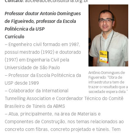
Contato:
abce@abceconsultoria.org.br
Professor doutor Antonio Domingues
de Figueiredo, professor da Escola
Politécnica da USP
Currículo
– Engenheiro civil formado em 1987,
possui mestrado (1992) e doutorado
(1997) em Engenharia Civil pela
Universidade de São Paulo
Antônio Domingues de
– Professor da Escola Politécnica da
Figueiredo: “Obra de
infraestrutura tem de
USP desde 1989
trazer o resultado que a
– Colaborador da International
sociedade espera dela.”
Tunnelling Association e Coordenador Técnico do Comitê
Brasileiro de Túneis da ABMS
– Atua, principalmente, na área de Materiais e
Componentes de Construção, nos temas relacionados ao
concreto com fibras, concreto projetado e túneis. Tem