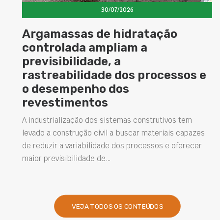
/2026
30/07/202
idratação
Cimento com prop
iam a
magnéticas ampli
a
possibilidades de 
dos processos e
superfícies na con
os
A busca por soluções que torn
versáteis tem impulsionado o 
novos materiais para a construçã
emas construtivos tem
está o cimento com…
 buscar materiais capazes
dos processos e oferecer
VEJA TODOS OS CONTEÚDOS