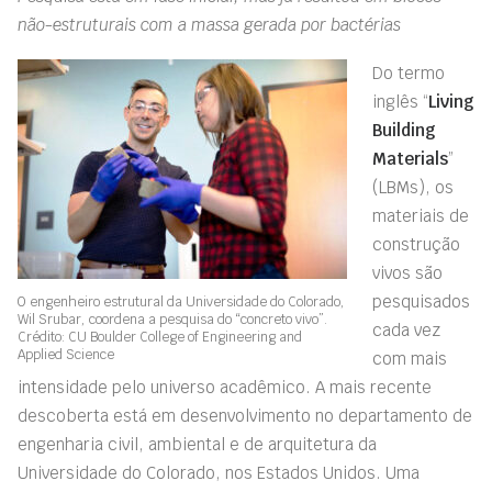
não-estruturais com a massa gerada por bactérias
Do termo
inglês “
Living
Building
Materials
”
(LBMs), os
materiais de
construção
vivos são
pesquisados
O engenheiro estrutural da Universidade do Colorado,
Wil Srubar, coordena a pesquisa do “concreto vivo”.
cada vez
Crédito: CU Boulder College of Engineering and
Applied Science
com mais
intensidade pelo universo acadêmico. A mais recente
descoberta está em desenvolvimento no departamento de
engenharia civil, ambiental e de arquitetura da
Universidade do Colorado, nos Estados Unidos. Uma