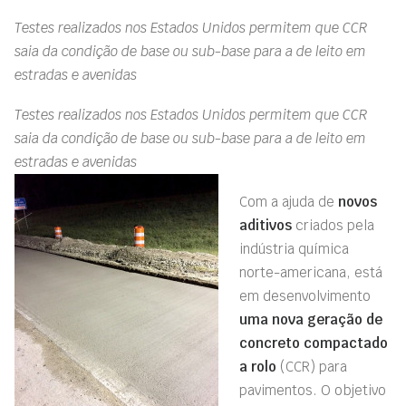
Testes realizados nos Estados Unidos permitem que CCR
saia da condição de base ou sub-base para a de leito em
estradas e avenidas
Testes realizados nos Estados Unidos permitem que CCR
saia da condição de base ou sub-base para a de leito em
estradas e avenidas
Com a ajuda de
novos
aditivos
criados pela
indústria química
norte-americana, está
em desenvolvimento
uma nova geração de
concreto compactado
a rolo
(CCR) para
pavimentos. O objetivo