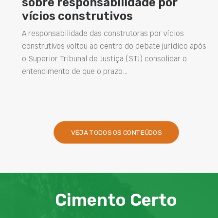
abilidade por
elevam desemp
utivos
estruturas e im
soluções na con
 construtoras por vícios
centro do debate jurídico após
Projetar estruturas mais du
Justiça (STJ) consolidar o
intervenções de manutenç
 prazo…
desempenho das obras são
presentes na engenharia. 
VEJA TODOS OS CONTEÚDOS
Cimento Certo