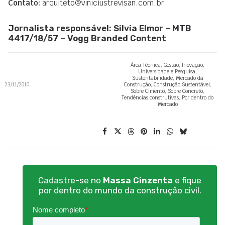
Contato:
arquiteto@viniciustrevisan.com.br
Jornalista responsável: Silvia Elmor – MTB
4417/18/57 – Vogg Branded Content
Área Técnica
,
Gestão
,
Inovação
,
Universidade e Pesquisa
,
Sustentabilidade
,
Mercado da
23/11/2010
Construção
,
Construção Sustentável
,
Sobre Cimento
,
Sobre Concreto
,
Tendências construtivas
,
Por dentro do
Mercado
Cadastre-se no
Massa Cinzenta
e fique
por dentro do mundo da construção civil.