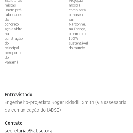
Estruturas
Projeção
mistas
mostra
unem pré-
como será
fabricados
o museu
de
em
concreto,
Narbonne,
aço e vidro
na França,
na
o primeiro
construção
100%
do
sustentável
principal
do mundo
aeroporto
do
Panamá
Entrevistado
Engenheiro-projetista Roger Ridsdill Smith (via assessoria
de comunicação do IABSE)
Contato
secretariat@iabse.org