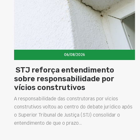
06/08/2026
Concretos aditivados e espec
elevam desempenho das
estruturas e impulsionam no
soluções na construção civil
os
ico após
Projetar estruturas mais duráveis, reduzir
r o
intervenções de manutenção e melhorar o
desempenho das obras são desafios cada vez ma
presentes na engenharia. Nesse contexto, os…