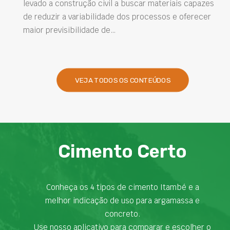
está o cimento com…
ais capazes
e oferecer
VEJA TODOS OS CONTEÚDOS
Cimento Certo
Conheça os 4 tipos de cimento Itambé e a
melhor indicação de uso para argamassa e
concreto.
Use nosso aplicativo para comparar e escolher o