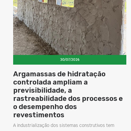
30/07/2026
ão
Cimento com propriedades
magnéticas amplia
possibilidades de uso das
essos e
superfícies na construção c
A busca por soluções que tornem os ambien
versáteis tem impulsionado o desenvolvimen
novos materiais para a construção civil. Entre
ivos tem