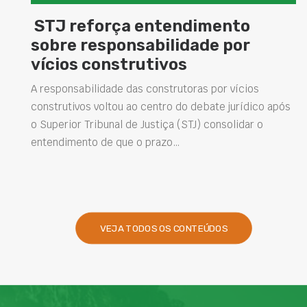
ça entendimento
Concretos ad
onsabilidade por
elevam dese
strutivos
estruturas e
soluções na 
e das construtoras por vícios
ou ao centro do debate jurídico após
Projetar estruturas m
l de Justiça (STJ) consolidar o
intervenções de man
que o prazo…
desempenho das obra
presentes na engenha
VEJA TODOS OS CONTEÚDOS