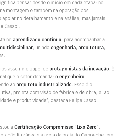
significa pensar desde o início em cada etapa: no
e, na montagem e também na operação dos
 apoiar no detalhamento e na análise, mas jamais
pe Cassol.
stá no
aprendizado contínuo
, para acompanhar a
ultidisciplinar
, unindo
engenharia, arquitetura,
ns.
amos assumir o papel de
protagonistas da inovação
. É
ional que o setor demanda:
o engenheiro
ende ao
arquiteto industrializado
. Esse é o
tiva, projeta com visão de fábrica e de obra, e, ao
idade e produtividade”, destaca Felipe Cassol.
stou a
Certificação Compromisso
“Lixo Zero”
.
getação litorânea e a areia da praia do Campeche, em