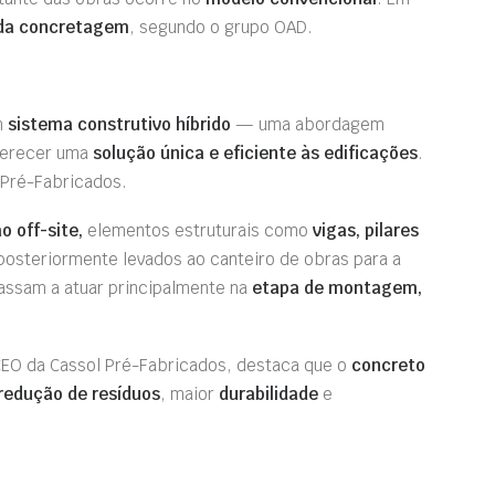
da concretagem
, segundo o grupo OAD.
m
sistema construtivo híbrido
— uma abordagem
oferecer uma
solução única e eficiente às edificações
.
 Pré-Fabricados.
o off-site,
elementos estruturais como
vigas, pilares
posteriormente levados ao canteiro de obras para a
assam a atuar principalmente na
etapa de montagem,
 CEO da Cassol Pré-Fabricados, destaca que o
concreto
redução de resíduos
, maior
durabilidade
e