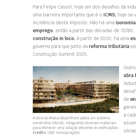
Para Felipe Cassol, hoje um dos desafios da indu
uma barreira importante que é o
ICMS,
hoje se 
incidência deste imposto. Não há uma
isonomia 
emprego
, então a partir das décadas de 70/80, 
construção in loco.
A partir de 2020, há uma
es
governo para que junto da
reforma tributária
po
Construção Summit 2025.
Outro
obra 
indus
desaf
de
en
geren
a cad
A obra do Makai Beachfront adota um sistema
essen
construtivo híbrido, integrando diversos materiais
para oferecer uma solução eficiente às edificações.
obras
Crédito
: OAD Incorporações