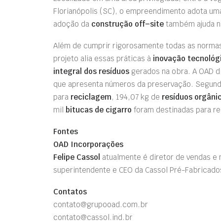
Florianópolis (SC), o empreendimento adota u
adoção da
construção off
–
site
também ajuda na
Além de cumprir rigorosamente todas as normas
projeto alia essas práticas à
inovação tecnoló
integral dos resíduos
gerados na obra. A OAD di
que apresenta números da preservação. Segund
para
reciclagem
, 194,07 kg de
resíduos orgâni
mil
bitucas de cigarro
foram destinadas para r
Fontes
OAD Incorporações
Felipe Cassol
atualmente é diretor de vendas e 
superintendente e CEO da Cassol Pré-Fabricado
Contatos
contato@grupooad.com.br
contato@cassol.ind.br