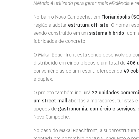
Método é utilizado para gerar mais eficiência e 
No bairro Novo Campeche, em
Florianópolis (SC
região a adotar
estrutura off-site
. O home res
sendo construído em um
sistema híbrido
, com 
fabricados de concreto.
O Makai Beachfront está sendo desenvolvido 
distribuído em cinco blocos e um total de
406 
conveniências de um resort, oferecendo
49 cob
e duplex.
O projeto também incluirá
32 unidades comerci
um street mall
abertos a moradores, turistas e 
opções de
gastronomia, comércio e serviços,
e
Novo Campeche.
No caso do Makai Beachfront, a superestrutur
montada em dezembro de 2024, enquanto o res