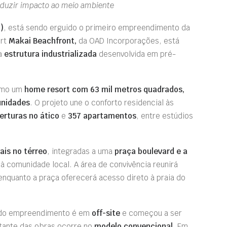
reduzir impacto ao meio ambiente
)
, está sendo erguido o primeiro empreendimento da
ort
Makai Beachfront,
da OAD Incorporações, está
a
estrutura industrializada
desenvolvida em pré-
como um
home resort com 63 mil metros quadrados,
unidades
. O projeto une o conforto residencial às
erturas no ático
e
357 apartamentos
, entre estúdios
ais no térreo
, integradas a uma
praça boulevard e a
à comunidade local. A área de convivência reunirá
nquanto a praça oferecerá acesso direto à praia do
a do empreendimento é em
off-site
e começou a ser
tante das obras ocorre no
modelo convencional
. Em