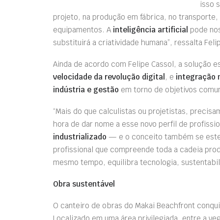
isso 
projeto, na produção em fábrica, no transport
equipamentos. A
inteligência artificial
pode nos
substituirá a criatividade humana”, ressalta Feli
Ainda de acordo com Felipe Cassol, a solução e
velocidade da revolução digital
, e
integração m
indústria e gestão
em torno de objetivos comu
“Mais do que calculistas ou projetistas, precis
hora de dar nome a esse novo perfil de profiss
industrializado
— e o conceito também se est
profissional que compreende toda a cadeia produ
mesmo tempo, equilibra tecnologia, sustentabil
Obra sustentável
O canteiro de obras do Makai Beachfront conqui
Localizado em uma área privilegiada, entre a ve