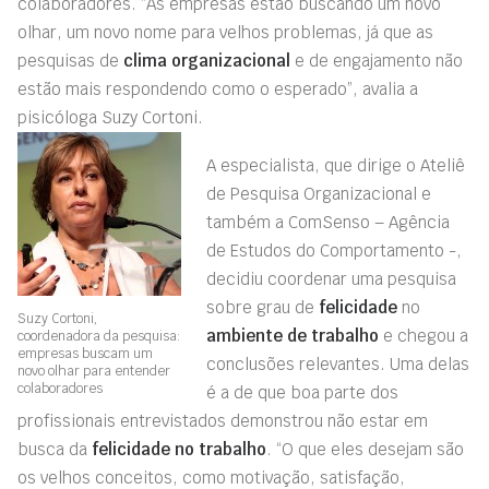
colaboradores. “As empresas estão buscando um novo
olhar, um novo nome para velhos problemas, já que as
pesquisas de
clima organizacional
e de engajamento não
estão mais respondendo como o esperado”, avalia a
pisicóloga Suzy Cortoni.
A especialista, que dirige o Ateliê
de Pesquisa Organizacional e
também a ComSenso – Agência
de Estudos do Comportamento -,
decidiu coordenar uma pesquisa
sobre grau de
felicidade
no
Suzy Cortoni,
ambiente de trabalho
e chegou a
coordenadora da pesquisa:
empresas buscam um
conclusões relevantes. Uma delas
novo olhar para entender
colaboradores
é a de que boa parte dos
profissionais entrevistados demonstrou não estar em
busca da
felicidade no trabalho
. “O que eles desejam são
os velhos conceitos, como motivação, satisfação,