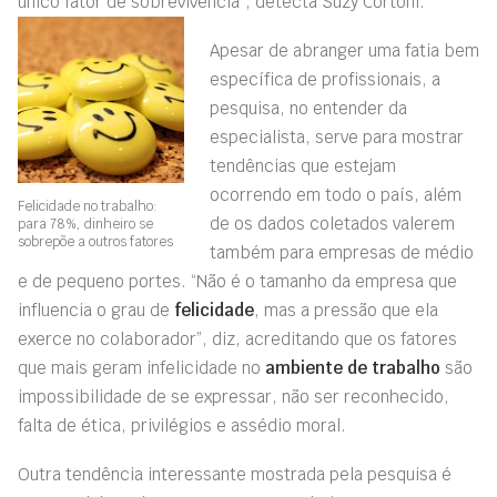
único fator de sobrevivência”, detecta Suzy Cortoni.
Apesar de abranger uma fatia bem
específica de profissionais, a
pesquisa, no entender da
especialista, serve para mostrar
tendências que estejam
ocorrendo em todo o país, além
Felicidade no trabalho:
de os dados coletados valerem
para 78%, dinheiro se
sobrepõe a outros fatores
também para empresas de médio
e de pequeno portes. “Não é o tamanho da empresa que
influencia o grau de
felicidade
, mas a pressão que ela
exerce no colaborador”, diz, acreditando que os fatores
que mais geram infelicidade no
ambiente de trabalho
são
impossibilidade de se expressar, não ser reconhecido,
falta de ética, privilégios e assédio moral.
Outra tendência interessante mostrada pela pesquisa é