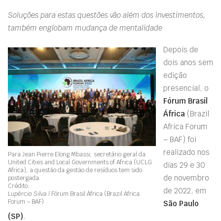
Soluções para estas questões vão além dos investimentos,
também englobam mudança de mentalidade
Depois de
dois anos sem
edição
presencial, o
Fórum Brasil
África
(Brazil
Africa Forum
– BAF) foi
realizado nos
Para
Jean Pierre Elong Mbassi, secretário geral da
United Cities and Local Governments of Africa (UCLG
dias 29 e 30
Africa), a questão da gestão de resíduos tem sido
de novembro
postergada.
Crédito:
de 2022, em
Lupércio Silva |
Fórum Brasil África (Brazil Africa
Forum – BAF)
São Paulo
(SP
)
.