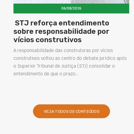
06/08/2026
ça entendimento
Concretos ad
onsabilidade por
elevam dese
strutivos
estruturas e
soluções na 
e das construtoras por vícios
ou ao centro do debate jurídico após
Projetar estruturas m
l de Justiça (STJ) consolidar o
intervenções de man
que o prazo…
desempenho das obra
presentes na engenha
VEJA TODOS OS CONTEÚDOS