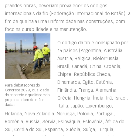
grandes obras, deveriam prevalecer os códigos
internacionais da fib (Federação Internacional de Betão), a
fim de que haja uma uniformidade nas construções, com
foco na durabilidade e na manutenção.
O código da fib é consignado por
44 países (Argentina, Austrália,
Áustria, Bélgica, Bielorrússia,
Brasil, Canadá, China, Croácia,
Chipre, República Checa,
Dinamarca, Egito, Estônia,
Para debatedores do
Finlândia, França, Alemanha,
Concrete 2029, qualidade
do concreto e qualidade do
Grécia, Hungria, Índia, Irã, Israel,
projeto andam de mãos
dadas
Itália, Japão, Luxemburgo,
Holanda, Nova Zelândia, Noruega, Polônia, Portugal,
Romênia, Rússia, Sérvia, Eslováquia, Eslovênia, África do
Sul, Coréia do Sul, Espanha, Suécia, Suíça, Turquia,