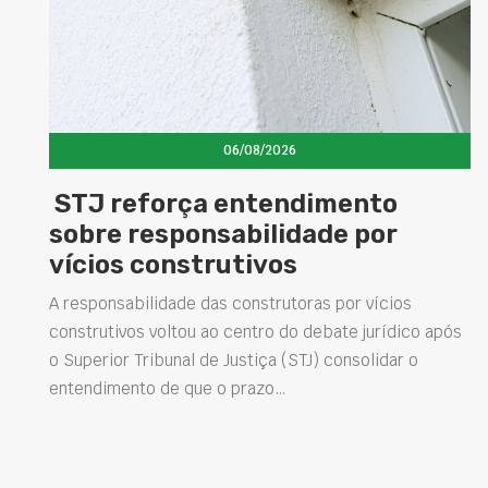
06/08/2026
mento
Concretos aditivados e 
de por
elevam desempenho da
estruturas e impulsion
soluções na construção 
 por vícios
bate jurídico após
Projetar estruturas mais duráveis, reduz
 consolidar o
intervenções de manutenção e melhora
desempenho das obras são desafios ca
presentes na engenharia. Nesse contex