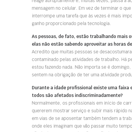
reage abruptamente e, muitas vezes, passa a a
mensagem no celular. Em vez de terminar o que
interrompe uma tarefa que às vezes é mais impo
ganho proporcionado pela tecnologia.
As pessoas, de fato, estão trabalhando mais o
elas não estão sabendo aproveitar as horas de
Acredito que muitas pessoas se desacostumaram 
contaminado pelas atividades de trabalho. Há p
estou fazendo nada. Não importa se é domingo, 
sentem na obrigação de ter uma atividade produ
Durante a idade profissional existe uma faixa 
todos são afetados indiscriminadamente?
Normalmente, os profissionais em início de carr
quererem mostrar serviço e subir mais rápido n
em vias de se aposentar também tendem a traba
onde eles imaginam que vão passar muito tempo 