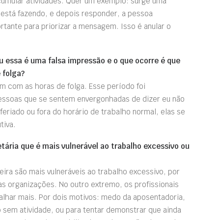
cumular atividades. Quer um exemplo: surge uma
 está fazendo, e depois responder, a pessoa
rtante para priorizar a mensagem. Isso é anular o
u essa é uma falsa impressão e o que ocorre é que
 folga?
com as horas de folga. Esse período foi
essoas que se sentem envergonhadas de dizer eu não
feriado ou fora do horário de trabalho normal, elas se
tiva.
etária que é mais vulnerável ao trabalho excessivo ou
eira são mais vulneráveis ao trabalho excessivo, por
as organizações. No outro extremo, os profissionais
lhar mais. Por dois motivos: medo da aposentadoria,
sem atividade, ou para tentar demonstrar que ainda