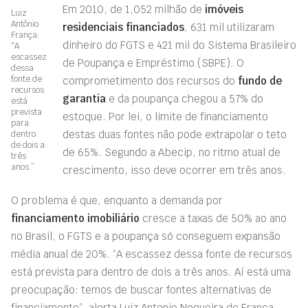
Em 2010, de 1,052 milhão de
imóveis
Luiz
Antônio
residenciais financiados
, 631 mil utilizaram
França:
dinheiro do FGTS e 421 mil do Sistema Brasileiro
“A
escassez
de Poupança e Empréstimo (SBPE). O
dessa
fonte de
comprometimento dos recursos do
fundo de
recursos
garantia
e da poupança chegou a 57% do
está
prevista
estoque. Por lei, o limite de financiamento
para
destas duas fontes não pode extrapolar o teto
dentro
de dois a
de 65%. Segundo a Abecip, no ritmo atual de
três
anos.”
crescimento, isso deve ocorrer em três anos.
O problema é que, enquanto a demanda por
financiamento imobiliário
cresce a taxas de 50% ao ano
no Brasil, o FGTS e a poupança só conseguem expansão
média anual de 20%. “A escassez dessa fonte de recursos
está prevista para dentro de dois a três anos. Aí está uma
preocupação: temos de buscar fontes alternativas de
financiamento”, alerta Luiz Antonio Nogueira de França,