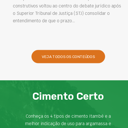
após
Projetar estruturas mais duráveis, reduzir
intervenções de manutenção e melhorar o
desempenho das obras são desafios cada vez mais
presentes na engenharia. Nesse contexto, os…
VEJA TODOS OS CONTEÚDOS
Cimento Certo
Conheça os 4 tipos de cimento Itambé e a
melhor indicação de uso para argamassa e