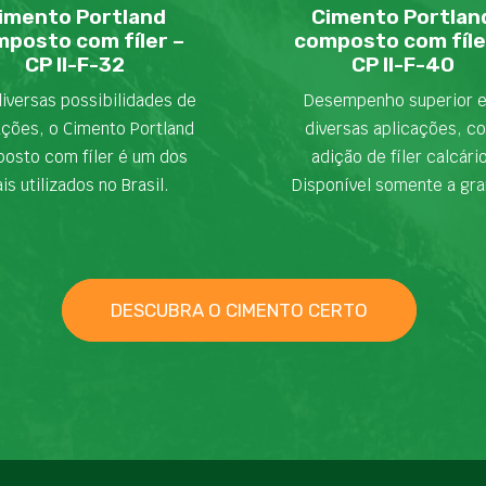
imento Portland
Cimento Portlan
posto com fíler –
composto com fíle
CP II-F-32
CP II-F-40
iversas possibilidades de
Desempenho superior 
ações, o Cimento Portland
diversas aplicações, c
osto com fíler é um dos
adição de fíler calcári
is utilizados no Brasil.
Disponível somente a gra
DESCUBRA O CIMENTO CERTO