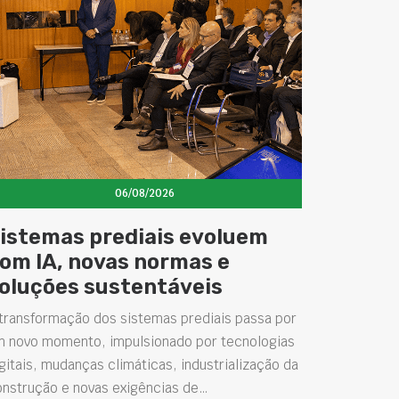
06/08/2026
istemas prediais evoluem
om IA, novas normas e
oluções sustentáveis
transformação dos sistemas prediais passa por
m novo momento, impulsionado por tecnologias
gitais, mudanças climáticas, industrialização da
onstrução e novas exigências de…