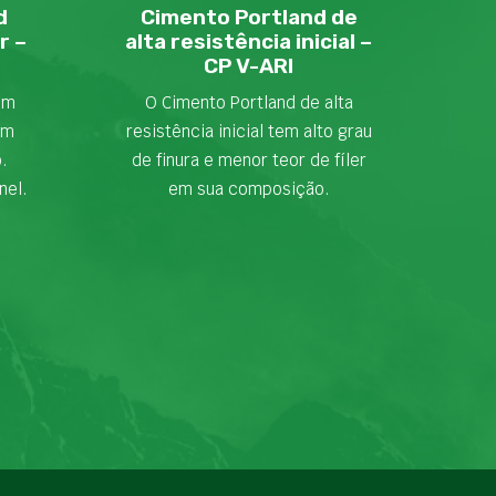
d
Cimento Portland de
r –
alta resistência inicial –
CP V-ARI
em
O Cimento Portland de alta
om
resistência inicial tem alto grau
o.
de finura e menor teor de fíler
nel.
em sua composição.