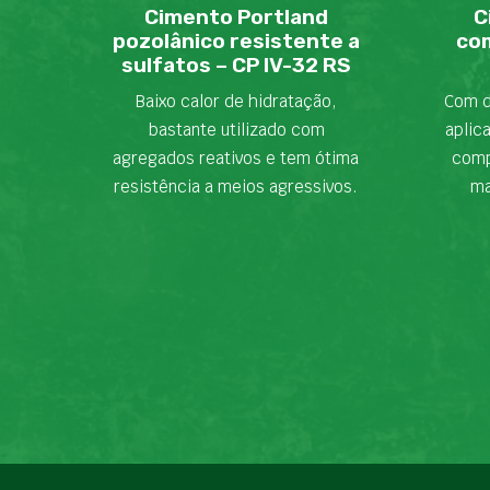
Cimento Portland
C
pozolânico resistente a
com
sulfatos – CP IV-32 RS
Baixo calor de hidratação,
Com d
bastante utilizado com
aplic
agregados reativos e tem ótima
comp
resistência a meios agressivos.
ma