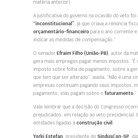
matéria anterior)
A justificativa do governo na ocasião do veto fo
“inconstitucional”
, já que criava a renúncia fi
orçamentário-financeiro
para o ano corrente e
indicar as medidas de compensação.”
O senador
Efraim Filho (União-PB)
, autor da ma
gera mais empregos pagar menos impostos. “É d
imposto sobre folha de pagamento, sobre a ge
que tem que ser alterado”, avalia. “Não é uma s
empresas continuam pagando seus impostos, ma
pagamento, elas pagam sobre o
faturamento
.”
Vale lembrar que a decisão do Congresso ocorr
prejudicados, em relação ao veto presidencial. 
entidades ligadas à
construção civil
.
Yorki Estefan
, presidente do
SindusCon-SP
, di