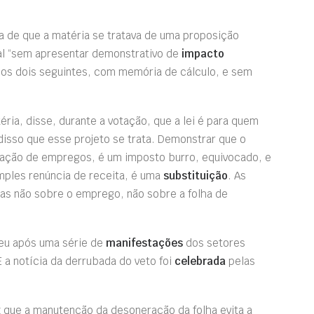
i a de que a matéria se tratava de uma proposição
scal “sem apresentar demonstrativo de
impacto
 os dois seguintes, com memória de cálculo, e sem
téria, disse, durante a votação, que a lei é para quem
isso que esse projeto se trata. Demonstrar que o
ração de empregos, é um imposto burro, equivocado, e
imples renúncia de receita, é uma
substituição
. As
s não sobre o emprego, não sobre a folha de
eu após uma série de
manifestações
dos setores
E a notícia da derrubada do veto foi
celebrada
pelas
z que a manutenção da desoneração da folha evita a