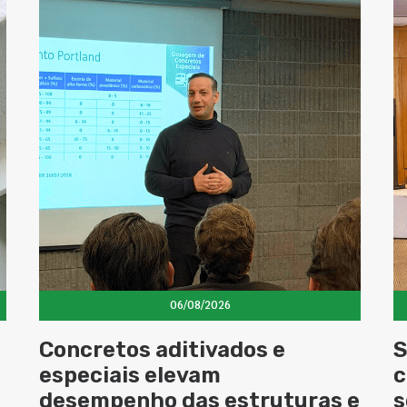
06/08/2026
Concretos aditivados e
S
especiais elevam
c
desempenho das estruturas e
s