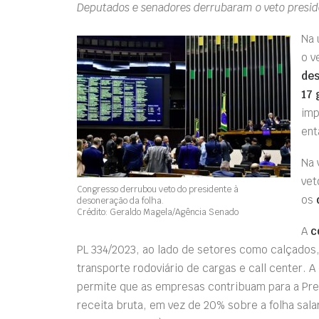
Deputados e senadores derrubaram o veto preside
Na 
o v
des
17 
imp
ent
Na 
vet
Congresso derrubou veto do presidente à
os
desoneração da folha.
Crédito: Geraldo Magela/Agência Senado
A
c
PL 334/2023, ao lado de setores como calçados,
transporte rodoviário de cargas e call center.
permite que as empresas contribuam para a Pre
receita bruta, em vez de 20% sobre a folha salar