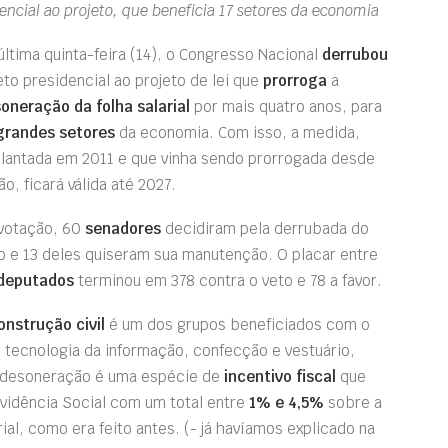
ncial ao projeto, que beneficia 17 setores da economia
última quinta-feira (14), o Congresso Nacional
derrubou
eto presidencial ao projeto de lei que
prorroga
a
oneração da folha salarial
por mais quatro anos, para
grandes setores
da economia. Com isso, a medida,
lantada em 2011 e que vinha sendo prorrogada desde
ão, ficará válida até 2027.
votação, 60
senadores
decidiram pela derrubada do
o e 13 deles quiseram sua manutenção. O placar entre
deputados
terminou em 378 contra o veto e 78 a favor.
onstrução civil
é um dos grupos beneficiados com o
 tecnologia da informação, confecção e vestuário,
 A desoneração é uma espécie de
incentivo fiscal
que
vidência Social com um total entre
1% e 4,5%
sobre a
ial, como era feito antes. (- já havíamos explicado na