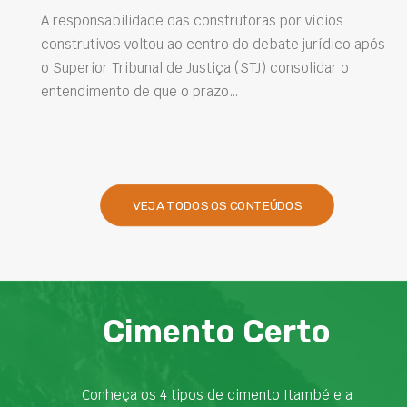
soluções 
lidade das construtoras por vícios
 voltou ao centro do debate jurídico após
Projetar estrutu
ribunal de Justiça (STJ) consolidar o
intervenções d
o de que o prazo…
desempenho das
presentes na en
VEJA TODOS OS CONTEÚDOS
Cimento Certo
Conheça os 4 tipos de cimento Itambé e a