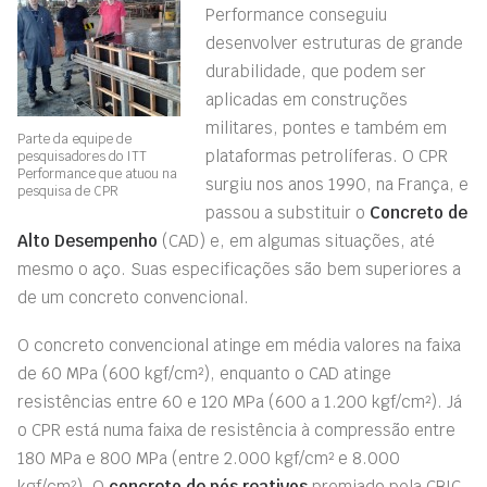
Performance conseguiu
desenvolver estruturas de grande
durabilidade, que podem ser
aplicadas em construções
militares, pontes e também em
Parte da equipe de
plataformas petrolíferas. O CPR
pesquisadores do ITT
Performance que atuou na
surgiu nos anos 1990, na França, e
pesquisa de CPR
passou a substituir o
Concreto de
Alto Desempenho
(CAD) e, em algumas situações, até
mesmo o aço. Suas especificações são bem superiores a
de um concreto convencional.
O concreto convencional atinge em média valores na faixa
de 60 MPa (600 kgf/cm²), enquanto o CAD atinge
resistências entre 60 e 120 MPa (600 a 1.200 kgf/cm²). Já
o CPR está numa faixa de resistência à compressão entre
180 MPa e 800 MPa (entre 2.000 kgf/cm² e 8.000
kgf/cm²). O
concreto de pós reativos
premiado pela CBIC