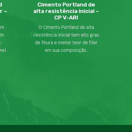
d
Cimento Portland de
r –
alta resistência inicial –
CP V-ARI
em
O Cimento Portland de alta
om
resistência inicial tem alto grau
o.
de finura e menor teor de fíler
nel.
em sua composição.