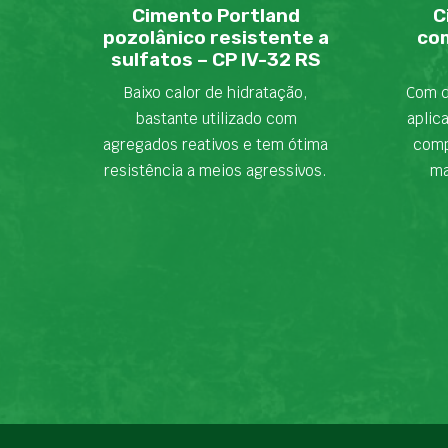
Cimento Portland
C
pozolânico resistente a
com
sulfatos – CP IV-32 RS
Baixo calor de hidratação,
Com d
bastante utilizado com
aplic
agregados reativos e tem ótima
comp
resistência a meios agressivos.
ma