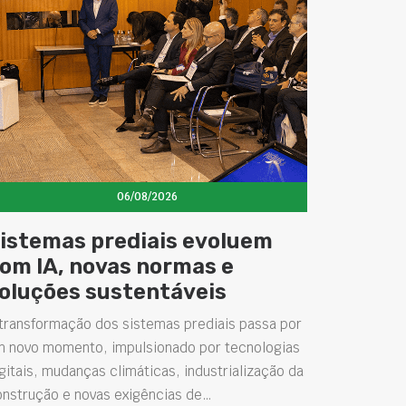
06/08/2026
istemas prediais evoluem
om IA, novas normas e
oluções sustentáveis
transformação dos sistemas prediais passa por
m novo momento, impulsionado por tecnologias
gitais, mudanças climáticas, industrialização da
onstrução e novas exigências de…