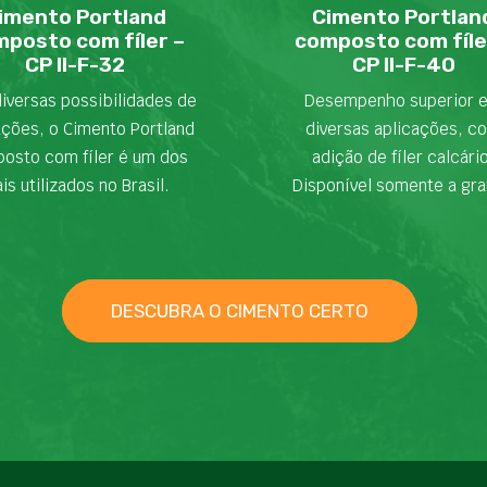
imento Portland
Cimento Portlan
posto com fíler –
composto com fíle
CP II-F-32
CP II-F-40
iversas possibilidades de
Desempenho superior 
ações, o Cimento Portland
diversas aplicações, c
osto com fíler é um dos
adição de fíler calcári
is utilizados no Brasil.
Disponível somente a gra
DESCUBRA O CIMENTO CERTO