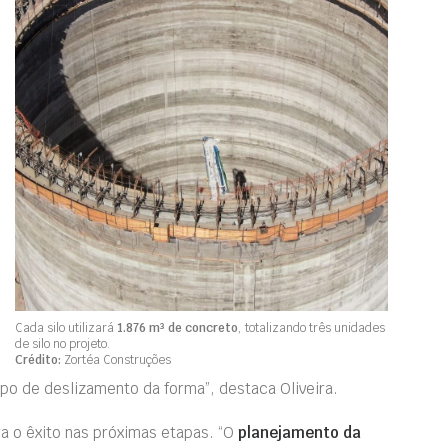
Cada silo utilizará
1.876 m³ de concreto
, totalizando três unidades
de silo no projeto.
Crédito:
Zortéa Construções
po de deslizamento da forma”, destaca Oliveira.
 o êxito nas próximas etapas. “O
planejamento da