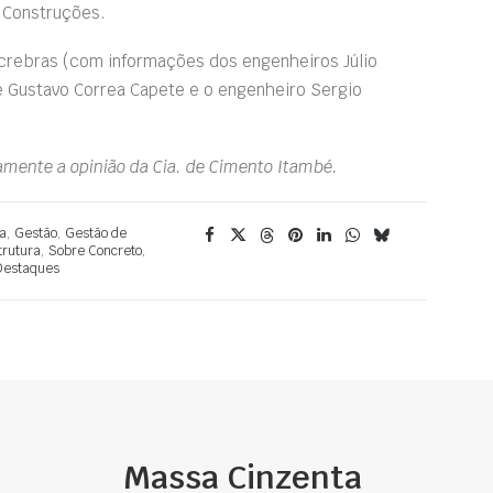
 Construções.
ncrebras (com informações dos engenheiros Júlio
, e Gustavo Correa Capete e o engenheiro Sergio
iamente a opinião da Cia. de Cimento Itambé.
a
,
Gestão
,
Gestão de
trutura
,
Sobre Concreto
,
Destaques
Massa Cinzenta