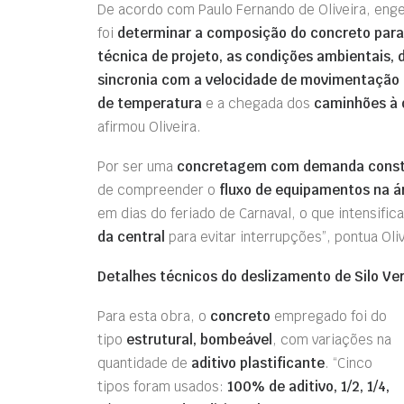
De acordo com Paulo Fernando de Oliveira, eng
foi
determinar
a composição do concreto para 
técnica de projeto,
as condições ambientais, d
sincronia
com a velocidade de movimentação d
de temperatura
e a chegada dos
caminhões à 
afirmou Oliveira.
Por ser uma
concretagem com demanda cons
de compreender o
fluxo de equipamentos na á
em dias do feriado de Carnaval, o que intensific
da central
para evitar interrupções”, pontua Oliv
Detalhes técnicos do deslizamento de Silo Ver
Para esta obra, o
concreto
empregado foi do
tipo
estrutural, bombeável
, com variações na
quantidade de
aditivo plastificante
. “Cinco
tipos foram usados:
100% de aditivo, 1/2, 1/4,