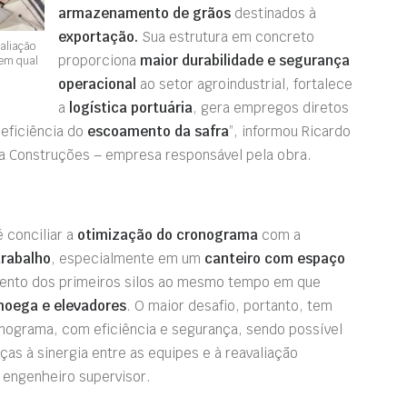
armazenamento de grãos
destinados à
exportação.
Sua estrutura em concreto
aliação
proporciona
maior durabilidade e segurança
 em qual
operacional
ao setor agroindustrial, fortalece
a
logística portuária
, gera empregos diretos
 eficiência do
escoamento da safra
”, informou Ricardo
éa Construções – empresa responsável pela obra.
 conciliar a
otimização do cronograma
com a
trabalho
, especialmente em um
canteiro com espaço
mento dos primeiros silos ao mesmo tempo em que
moega e elevadores
. O maior desafio, portanto, tem
ronograma, com eficiência e segurança, sendo possível
ças à sinergia entre as equipes e à reavaliação
 engenheiro supervisor.