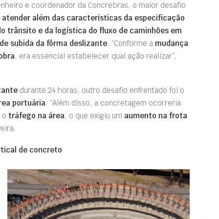
enheiro e coordenador da Concrebras, o maior desafio
atender além das características da especificação
o trânsito e da
logística do
fluxo de caminhões em
e subida da fôrma deslizante
. “Conforme a
mudança
obra
, era essencial estabelecer qual ação realizar”,
tante
durante 24 horas, outro desafio enfrentado foi o
rea portuária
. “Além disso, a concretagem ocorreria
a o
tráfego na área
, o que exigiu um
aumento na frota
eira.
tical de concreto