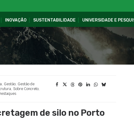
INOVAÇÃO
SUSTENTABILIDADE
UNIVERSIDADE E PESQUI
a
,
Gestão
,
Gestão de
trutura
,
Sobre Concreto
,
Destaques
retagem de silo no Porto