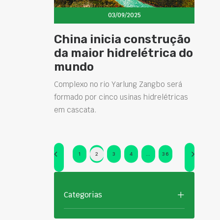
03/09/2025
China inicia construção
da maior hidrelétrica do
mundo
Complexo no rio Yarlung Zangbo será
formado por cinco usinas hidrelétricas
em cascata.
1
2
3
4
…
36
Categorias