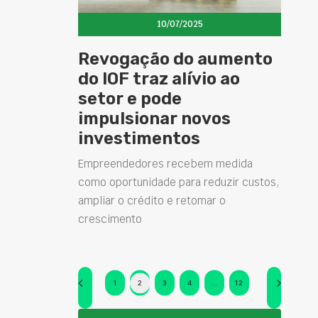
10/07/2025
Revogação do aumento
do IOF traz alívio ao
setor e pode
impulsionar novos
investimentos
Empreendedores recebem medida
como oportunidade para reduzir custos,
ampliar o crédito e retomar o
crescimento
1
2
3
4
…
12