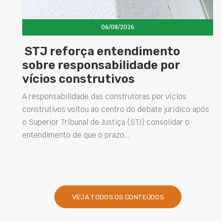
06/08/2026
Concretos aditivados e especiais
elevam desempenho das
estruturas e impulsionam novas
soluções na construção civil
s
Projetar estruturas mais duráveis, reduzir
intervenções de manutenção e melhorar o
desempenho das obras são desafios cada vez mais
presentes na engenharia. Nesse contexto, os…
VEJA TODOS OS CONTEÚDOS