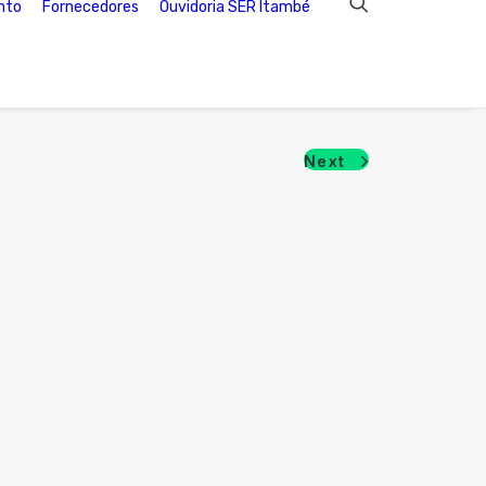
nto
Fornecedores
Ouvidoria SER Itambé
Next