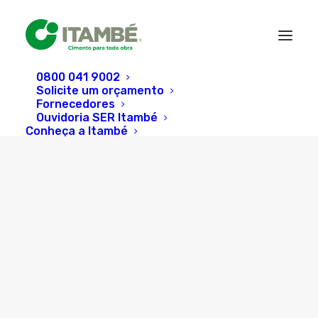
0800 041 9002
Solicite um orçamento
Fornecedores
Ouvidoria SER Itambé
Conheça a Itambé
Atendimento 360º
Cimento Certo
Segmentos Atendidos
Assessoria Técnica
Massa Cinzenta
Search