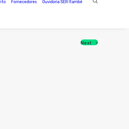
nto
Fornecedores
Ouvidoria SER Itambé
Next