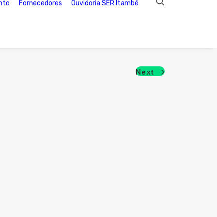
nto
Fornecedores
Ouvidoria SER Itambé
Next