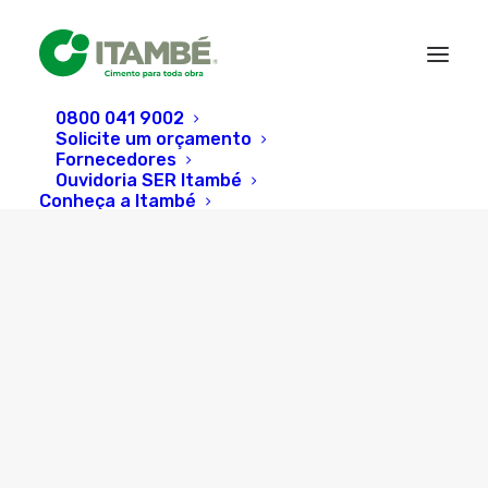
0800 041 9002
Solicite um orçamento
Fornecedores
Ouvidoria SER Itambé
Conheça a Itambé
Atendimento 360º
Cimento Certo
Segmentos Atendidos
Assessoria Técnica
Massa Cinzenta
Search